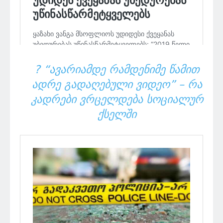
? “ᲐᲕᲐᲠᲘᲐᲛᲓᲔ ᲠᲐᲛᲓᲔᲜᲘᲛᲔ ᲬᲐᲛᲘᲗ
ᲐᲓᲠᲔ ᲒᲐᲓᲐᲦᲔᲑᲣᲚᲘ ᲕᲘᲓᲔᲝ” – ᲠᲐ
ᲙᲐᲓᲠᲔᲑᲘ ᲕᲠᲪᲔᲚᲓᲔᲑᲐ ᲡᲝᲪᲘᲐᲚᲣᲠ
ᲥᲡᲔᲚᲨᲘ