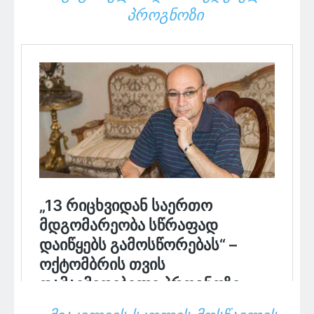
ᲞᲠᲝᲒᲜᲝᲖᲘ