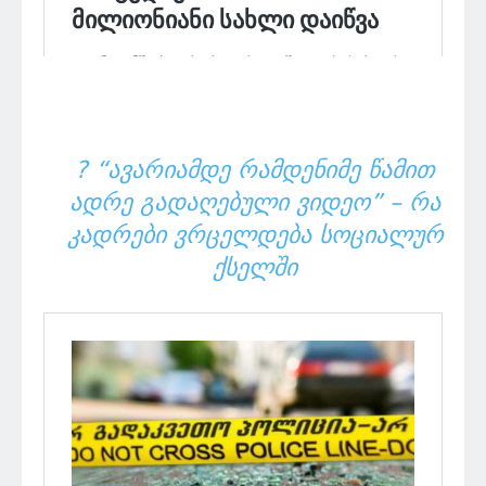
? “ᲐᲕᲐᲠᲘᲐᲛᲓᲔ ᲠᲐᲛᲓᲔᲜᲘᲛᲔ ᲬᲐᲛᲘᲗ
ᲐᲓᲠᲔ ᲒᲐᲓᲐᲦᲔᲑᲣᲚᲘ ᲕᲘᲓᲔᲝ” – ᲠᲐ
ᲙᲐᲓᲠᲔᲑᲘ ᲕᲠᲪᲔᲚᲓᲔᲑᲐ ᲡᲝᲪᲘᲐᲚᲣᲠ
ᲥᲡᲔᲚᲨᲘ