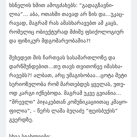
ხსნე­ლის ხმით ამოგ­ძა­ხებს: “გა­დაგ­ზავ­ნი­
ლია”… აბა, ოთახ­ში თა­ვად არ ზის და…უკაც­
რა­ვად, მაგ­რამ რას ამას­ხა­რა­ვებთ ამ კაცს,
რო­მე­ლიც ობი­ექ­ტუ­რად მძი­მე ფსი­ქო­ლო­გი­ურ
და ფი­ზი­კურ მდგო­მა­რე­ო­ბა­შია?!
შე­ხე­დეთ მის ჩარ­თვას სა­სა­მარ­თლო­ზე და
დარ­წმუნ­დე­ბით…თუ თავს თვი­თონ­ვე იმას­ხა­
რა­ვებს?! ალ­ბათ, არც უმა­გი­სო­ბაა…ცოტა მეტი
სე­რი­ო­ზუ­ლო­ბა რომ მარ­თებ­დეს ყვე­ლას, უთუ­
ოდ კარ­გი იქ­ნე­ბო­და. მაგ­რამ უკვე გვი­ა­ნია…
“მრევ­ლი” პი­ჯა­კებ­თან კო­მუ­ნი­კა­ცი­ი­თაც კმა­ყო­
ფი­ლია”, – წერს ლაშა ბუ­ღა­ძე “ფე­ის­ბუ­ქის”
გვერ­დზე.
სხვა სიახლეები: