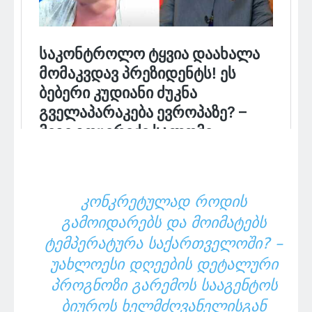
ᲙᲝᲜᲙᲠᲔᲢᲣᲚᲐᲓ ᲠᲝᲓᲘᲡ
ᲒᲐᲛᲝᲘᲓᲐᲠᲔᲑᲡ ᲓᲐ ᲛᲝᲘᲛᲐᲢᲔᲑᲡ
ᲢᲔᲛᲞᲔᲠᲐᲢᲣᲠᲐ ᲡᲐᲥᲐᲠᲗᲕᲔᲚᲝᲨᲘ? –
ᲣᲐᲮᲚᲝᲔᲡᲘ ᲓᲦᲔᲔᲑᲘᲡ ᲓᲔᲢᲐᲚᲣᲠᲘ
ᲞᲠᲝᲒᲜᲝᲖᲘ ᲒᲐᲠᲔᲛᲝᲡ ᲡᲐᲐᲒᲔᲜᲢᲝᲡ
ᲑᲘᲣᲠᲝᲡ ᲮᲔᲚᲛᲫᲦᲕᲐᲜᲔᲚᲘᲡᲒᲐᲜ