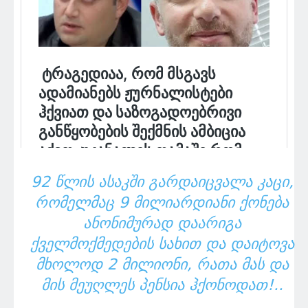
92 ᲬᲚᲘᲡ ᲐᲡᲐᲙᲨᲘ ᲒᲐᲠᲓᲐᲘᲪᲕᲐᲚᲐ ᲙᲐᲪᲘ,
ᲠᲝᲛᲔᲚᲛᲐᲪ 9 ᲛᲘᲚᲘᲐᲠᲓᲘᲐᲜᲘ ᲥᲝᲜᲔᲑᲐ
ᲐᲜᲝᲜᲘᲛᲣᲠᲐᲓ ᲓᲐᲐᲠᲘᲒᲐ
ᲥᲕᲔᲚᲛᲝᲥᲛᲔᲓᲔᲑᲘᲡ ᲡᲐᲮᲘᲗ ᲓᲐ ᲓᲐᲘᲢᲝᲕᲐ
ᲛᲮᲝᲚᲝᲓ 2 ᲛᲘᲚᲘᲝᲜᲘ, ᲠᲐᲗᲐ ᲛᲐᲡ ᲓᲐ
ᲛᲘᲡ ᲛᲔᲣᲦᲚᲔᲡ ᲞᲔᲜᲡᲘᲐ ᲰᲥᲝᲜᲝᲓᲐᲗ!..