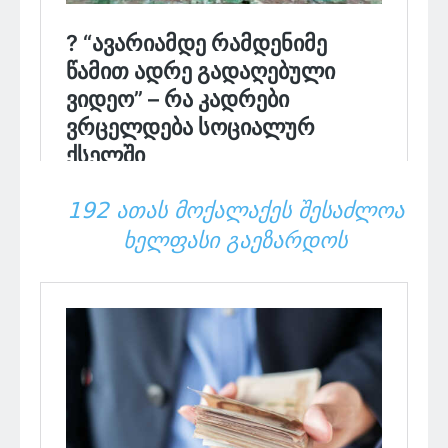
192 ᲐᲗᲐᲡ ᲛᲝᲥᲐᲚᲐᲥᲔᲡ ᲨᲔᲡᲐᲫᲚᲝᲐ
ᲮᲔᲚᲤᲐᲡᲘ ᲒᲐᲔᲖᲐᲠᲓᲝᲡ