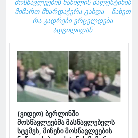
ᲛᲝᲡᲬᲐᲕᲚᲔᲔᲑᲘᲡ ᲜᲐᲬᲘᲚᲘᲡ ᲞᲐᲚᲔᲡᲢᲘᲜᲘᲡ
ᲛᲘᲛᲐᲠᲗ ᲛᲮᲐᲠᲓᲐᲭᲔᲠᲐ ᲒᲐᲮᲓᲐ – ᲜᲐᲮᲔᲗ
ᲠᲐ ᲙᲐᲓᲠᲔᲑᲘ ᲕᲠᲪᲔᲚᲓᲔᲑᲐ
ᲐᲓᲒᲘᲚᲘᲓᲐᲜ