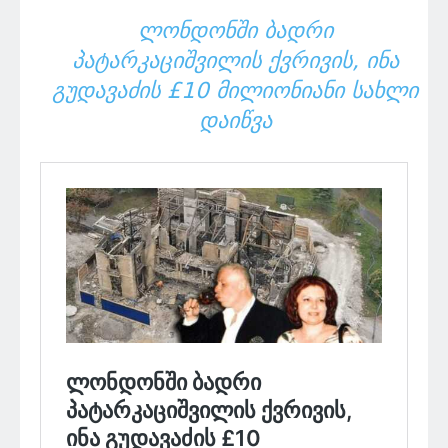
ᲚᲝᲜᲓᲝᲜᲨᲘ ᲑᲐᲓᲠᲘ
ᲞᲐᲢᲐᲠᲙᲐᲪᲘᲨᲕᲘᲚᲘᲡ ᲥᲕᲠᲘᲕᲘᲡ, ᲘᲜᲐ
ᲒᲣᲓᲐᲕᲐᲫᲘᲡ £10 ᲛᲘᲚᲘᲝᲜᲘᲐᲜᲘ ᲡᲐᲮᲚᲘ
ᲓᲐᲘᲬᲕᲐ