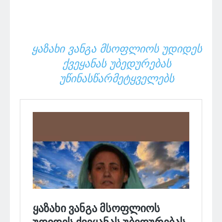
ᲧᲐᲖᲐᲮᲘ ᲕᲐᲜᲒᲐ ᲛᲡᲝᲤᲚᲘᲝᲡ ᲣᲓᲘᲓᲔᲡ
ᲥᲕᲔᲧᲐᲜᲐᲡ ᲣᲑᲔᲓᲣᲠᲔᲑᲐᲡ
ᲣᲬᲘᲜᲐᲡᲬᲐᲠᲛᲔᲢᲧᲕᲔᲚᲔᲑᲡ