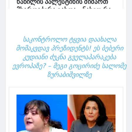
ᲡᲐᲙᲝᲜᲢᲠᲝᲚᲝ ᲢᲧᲕᲘᲐ ᲓᲐᲐᲮᲐᲚᲐ
ᲛᲝᲛᲐᲙᲕᲓᲐᲕ ᲞᲠᲔᲖᲘᲓᲔᲜᲢᲡ! ᲔᲡ ᲑᲔᲑᲔᲠᲘ
ᲙᲣᲓᲘᲐᲜᲘ ᲫᲣᲙᲜᲐ ᲒᲕᲔᲚᲐᲞᲐᲠᲐᲙᲔᲑᲐ
ᲔᲕᲠᲝᲞᲐᲖᲔ? – ᲛᲔᲒᲘ ᲒᲝᲪᲘᲠᲘᲫᲔ ᲡᲐᲚᲝᲛᲔ
ᲖᲣᲠᲐᲑᲘᲨᲕᲘᲚᲖᲔ