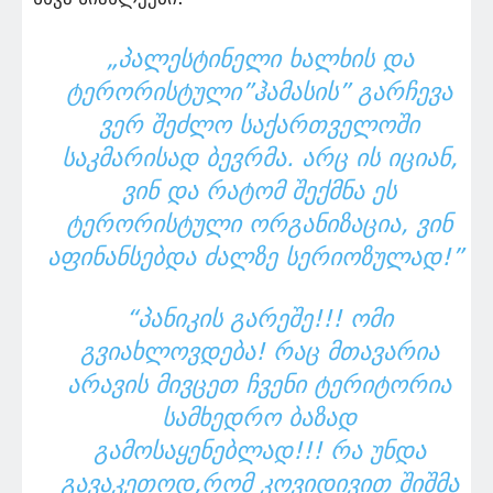
„ᲞᲐᲚᲔᲡᲢᲘᲜᲔᲚᲘ ᲮᲐᲚᲮᲘᲡ ᲓᲐ
ᲢᲔᲠᲝᲠᲘᲡᲢᲣᲚᲘ”ᲰᲐᲛᲐᲡᲘᲡ” ᲒᲐᲠᲩᲔᲕᲐ
ᲕᲔᲠ ᲨᲔᲫᲚᲝ ᲡᲐᲥᲐᲠᲗᲕᲔᲚᲝᲨᲘ
ᲡᲐᲙᲛᲐᲠᲘᲡᲐᲓ ᲑᲔᲕᲠᲛᲐ. ᲐᲠᲪ ᲘᲡ ᲘᲪᲘᲐᲜ,
ᲕᲘᲜ ᲓᲐ ᲠᲐᲢᲝᲛ ᲨᲔᲥᲛᲜᲐ ᲔᲡ
ᲢᲔᲠᲝᲠᲘᲡᲢᲣᲚᲘ ᲝᲠᲒᲐᲜᲘᲖᲐᲪᲘᲐ, ᲕᲘᲜ
ᲐᲤᲘᲜᲐᲜᲡᲔᲑᲓᲐ ᲫᲐᲚᲖᲔ ᲡᲔᲠᲘᲝᲖᲣᲚᲐᲓ!”
“ᲞᲐᲜᲘᲙᲘᲡ ᲒᲐᲠᲔᲨᲔ!!! ᲝᲛᲘ
ᲒᲕᲘᲐᲮᲚᲝᲕᲓᲔᲑᲐ! ᲠᲐᲪ ᲛᲗᲐᲕᲐᲠᲘᲐ
ᲐᲠᲐᲕᲘᲡ ᲛᲘᲕᲪᲔᲗ ᲩᲕᲔᲜᲘ ᲢᲔᲠᲘᲢᲝᲠᲘᲐ
ᲡᲐᲛᲮᲔᲓᲠᲝ ᲑᲐᲖᲐᲓ
ᲒᲐᲛᲝᲡᲐᲧᲔᲜᲔᲑᲚᲐᲓ!!! ᲠᲐ ᲣᲜᲓᲐ
ᲒᲐᲕᲐᲙᲔᲗᲝᲓ,ᲠᲝᲛ ᲙᲝᲕᲘᲓᲘᲕᲘᲗ ᲨᲘᲨᲛᲐ