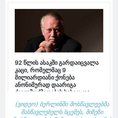
(ᲕᲘᲓᲔᲝ) ᲑᲔᲠᲚᲘᲜᲨᲘ ᲛᲝᲡᲬᲐᲕᲚᲔᲔᲑᲛᲐ
ᲛᲐᲡᲬᲐᲕᲚᲔᲑᲔᲚᲡ ᲡᲪᲔᲛᲔᲡ, ᲛᲘᲖᲔᲖᲘ