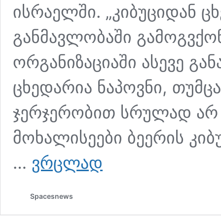
ისრაელში. „კიბუციდან 
განმავლობაში გამოგვქონ
ორგანიზაციაში ასევე გან
ცხედარია ნაპოვნი, თუმც
ჯერჯერობით სრულად არ 
მოხალისეები ბეერის კიბ
“ზოგი
…
ვრცლად
ზრდასრული
იყო,
ზოგიც
Spacesnews
–
ბავშვი…”
–