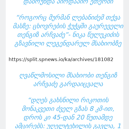
ᲓᲐᲑᲠᲣᲜᲓᲐ ᲞᲘᲠᲓᲐᲞᲘᲠ ᲔᲗᲔᲠᲨᲘ
“ᲠᲝᲒᲝᲠᲪ ᲛᲣᲠᲛᲐᲜ ᲚᲔᲑᲐᲜᲘᲫᲔᲛ ᲗᲥᲕᲐ
ᲛᲐᲡᲖᲔ: ᲪᲮᲝᲕᲠᲔᲑᲘᲡ ᲭᲣᲭᲧᲨᲘ ᲒᲐᲣᲠᲔᲕᲔᲚᲘ
ᲗᲔᲜᲒᲘᲖ ᲐᲠᲩᲕᲐᲫᲔ”- ᲜᲘᲙᲐ ᲬᲣᲚᲣᲙᲘᲫᲘᲡ
ᲒᲖᲐᲕᲜᲘᲚᲘ ᲚᲔᲒᲔᲜᲓᲐᲠᲣᲚ ᲛᲡᲐᲮᲘᲝᲑᲖᲔ
https://split.spnews.io/ka/archives/181082
ᲦᲕᲐᲬᲚᲛᲝᲡᲘᲚᲘ ᲛᲡᲐᲮᲘᲝᲑᲘ ᲗᲔᲜᲒᲘᲖ
ᲐᲠᲩᲕᲐᲫᲔ ᲒᲐᲠᲓᲐᲘᲪᲕᲐᲚᲐ
“ᲓᲦᲔᲡ ᲒᲐᲮᲡᲜᲘᲚᲘ ᲠᲘᲙᲝᲗᲘᲡ
ᲛᲝᲜᲐᲙᲕᲔᲗᲘ ᲫᲕᲔᲚ ᲒᲖᲐᲡ 8 ᲙᲛ-ᲘᲗ,
ᲓᲠᲝᲡ ᲙᲘ 45-ᲓᲐᲜ 20 ᲬᲣᲗᲐᲛᲓᲔ
ᲐᲛᲪᲘᲠᲔᲑᲡ: ᲣᲦᲔᲚᲢᲔᲮᲘᲚᲘᲡ ᲒᲐᲕᲚᲐ, 1