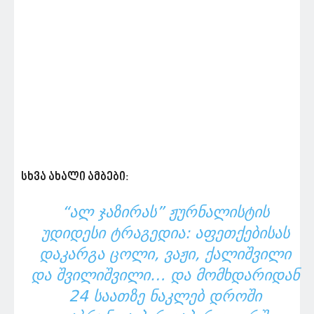
სხვა ახალი ამბები:
“ᲐᲚ ᲯᲐᲖᲘᲠᲐᲡ” ᲟᲣᲠᲜᲐᲚᲘᲡᲢᲘᲡ
ᲣᲓᲘᲓᲔᲡᲘ ᲢᲠᲐᲒᲔᲓᲘᲐ: ᲐᲤᲔᲗᲥᲔᲑᲘᲡᲐᲡ
ᲓᲐᲙᲐᲠᲒᲐ ᲪᲝᲚᲘ, ᲕᲐᲟᲘ, ᲥᲐᲚᲘᲨᲕᲘᲚᲘ
ᲓᲐ ᲨᲕᲘᲚᲘᲨᲕᲘᲚᲘ… ᲓᲐ ᲛᲝᲛᲮᲓᲐᲠᲘᲓᲐᲜ
24 ᲡᲐᲐᲗᲖᲔ ᲜᲐᲙᲚᲔᲑ ᲓᲠᲝᲨᲘ