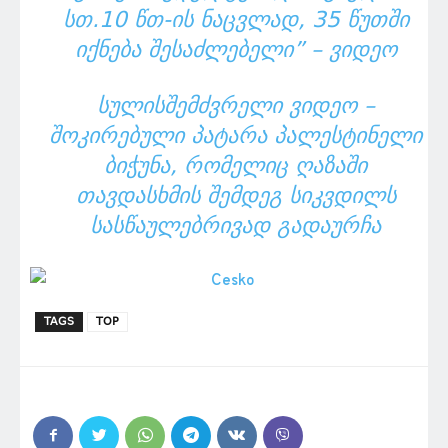
ᲡᲗ.10 ᲬᲗ-ᲘᲡ ᲜᲐᲪᲕᲚᲐᲓ, 35 ᲬᲣᲗᲨᲘ
ᲘᲥᲜᲔᲑᲐ ᲨᲔᲡᲐᲫᲚᲔᲑᲔᲚᲘ” – ᲕᲘᲓᲔᲝ
ᲡᲣᲚᲘᲡᲨᲔᲛᲫᲕᲠᲔᲚᲘ ᲕᲘᲓᲔᲝ –
ᲨᲝᲙᲘᲠᲔᲑᲣᲚᲘ ᲞᲐᲢᲐᲠᲐ ᲞᲐᲚᲔᲡᲢᲘᲜᲔᲚᲘ
ᲑᲘᲭᲣᲜᲐ, ᲠᲝᲛᲔᲚᲘᲪ ᲦᲐᲖᲐᲨᲘ
ᲗᲐᲕᲓᲐᲡᲮᲛᲘᲡ ᲨᲔᲛᲓᲔᲒ ᲡᲘᲙᲕᲓᲘᲚᲡ
ᲡᲐᲡᲬᲐᲣᲚᲔᲑᲠᲘᲕᲐᲓ ᲒᲐᲓᲐᲣᲠᲩᲐ
TAGS
TOP