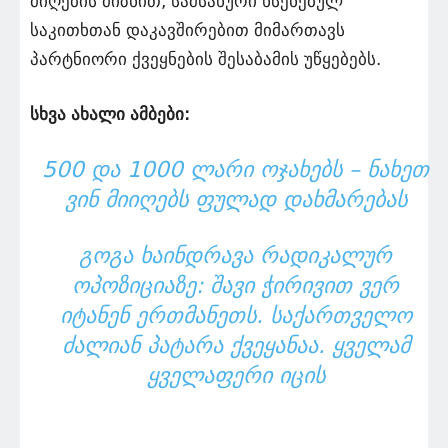
მიღების მიზნით, სამსახური ხსენებულ
საკითხთან დაკავშირებით მიმართავს
პარტნიორი ქვეყნების შესაბამის უწყებებს.
სხვა ახალი ამბები:
500 ᲓᲐ 1000 ᲚᲐᲠᲘ ᲝᲯᲐᲮᲔᲑᲡ – ᲜᲐᲮᲔᲗ
ᲕᲘᲜ ᲛᲘᲘᲦᲔᲑᲡ ᲤᲣᲚᲐᲓ ᲓᲐᲮᲛᲐᲠᲔᲑᲐᲡ
ᲒᲝᲒᲐ ᲮᲐᲘᲜᲓᲠᲐᲕᲐ ᲠᲐᲓᲘᲙᲐᲚᲣᲠ
ᲝᲞᲝᲖᲘᲪᲘᲐᲖᲔ: ᲨᲐᲕᲘ ᲭᲘᲠᲘᲕᲘᲗ ᲕᲔᲠ
ᲘᲢᲐᲜᲔᲜ ᲔᲠᲗᲛᲐᲜᲔᲗᲡ. ᲡᲐᲥᲐᲠᲗᲕᲔᲚᲝ
ᲫᲐᲚᲘᲐᲜ ᲞᲐᲢᲐᲠᲐ ᲥᲕᲔᲧᲐᲜᲐᲐ. ᲧᲕᲔᲚᲐᲛ
ᲧᲕᲔᲚᲐᲤᲔᲠᲘ ᲘᲪᲘᲡ