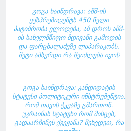
ᲒᲝᲒᲐ ᲮᲐᲘᲜᲓᲠᲐᲕᲐ: ᲐᲨᲨ-ᲘᲡ
ᲔᲥᲡᲞᲠᲔᲖᲘᲓᲔᲜᲢᲡ 450 ᲬᲔᲚᲘ
ᲞᲐᲢᲘᲛᲠᲝᲑᲐ ᲔᲚᲝᲓᲔᲑᲐ, ᲐᲛ ᲓᲠᲝᲡ ᲐᲨᲨ-
ᲘᲡ ᲡᲐᲮᲔᲚᲛᲬᲘᲤᲝ ᲛᲓᲘᲕᲐᲜᲘ ᲒᲐᲛᲝᲓᲘᲡ
ᲓᲐ ᲤᲐᲠᲪᲮᲐᲚᲐᲫᲔᲖᲔ ᲚᲐᲞᲐᲠᲐᲙᲝᲑᲡ.
ᲛᲔᲢᲘ ᲐᲑᲡᲣᲠᲓᲘ ᲠᲐ ᲨᲔᲘᲫᲚᲔᲑᲐ ᲘᲧᲝᲡ
ᲒᲝᲒᲐ ᲮᲐᲘᲜᲓᲠᲐᲕᲐ: ᲙᲐᲜᲓᲘᲓᲐᲢᲘᲡ
ᲡᲢᲐᲢᲣᲡᲘ ᲞᲝᲚᲘᲢᲘᲙᲣᲠᲘ ᲘᲜᲡᲢᲠᲣᲛᲔᲜᲢᲘᲐ,
ᲠᲝᲛ ᲗᲐᲕᲘᲡ ᲭᲙᲣᲐᲖᲔ ᲒᲛᲐᲠᲗᲝᲜ.
ᲣᲙᲠᲐᲘᲜᲐᲡ ᲡᲢᲐᲢᲣᲡᲘ ᲠᲝᲛ ᲛᲘᲡᲪᲔᲡ,
ᲒᲐᲓᲐᲐᲠᲩᲘᲜᲔᲡ ᲥᲕᲔᲧᲐᲜᲐ? ᲨᲔᲮᲔᲓᲔᲗ, ᲠᲐ