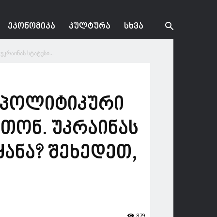
ᲔᲙᲝᲜᲝᲛᲘᲙᲐ
ᲙᲣᲚᲢᲣᲠᲐ
ᲡᲮᲕᲐ
კრაინას სტატუსი...
ი პოლიტიკური
რთონ. უკრაინას
ყანა? შეხედეთ,
879