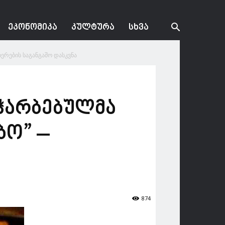
ᲔᲙᲝᲜᲝᲛᲘᲙᲐ
ᲙᲣᲚᲢᲣᲠᲐ
ᲡᲮᲕᲐ
იერების საგანგაშო დასკვნა
აჭარბებულმა
ბო” –
874