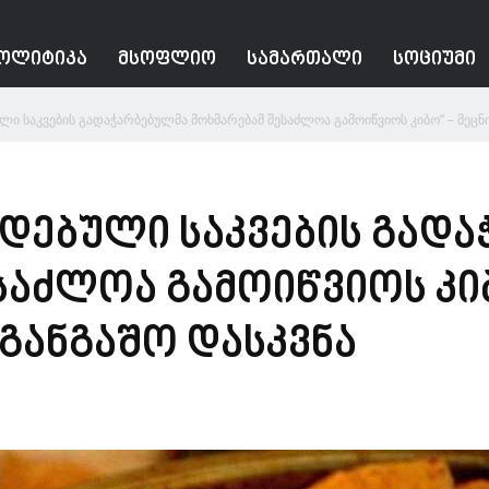
ᲝᲚᲘᲢᲘᲙᲐ
ᲛᲡᲝᲤᲚᲘᲝ
ᲡᲐᲛᲐᲠᲗᲐᲚᲘ
ᲡᲝᲪᲘᲣᲛᲘ
ლი საკვების გადაჭარბებულმა მოხმარებამ შესაძლოა გამოიწვიოს კიბო” – მეცნ
დებული საკვების გად
საძლოა გამოიწვიოს კი
აგანგაშო დასკვნა