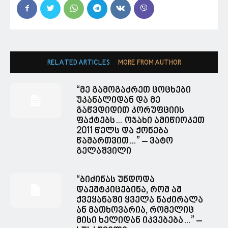
RELATED ARTICLES
MORE FROM AUTHOR
“მე გამოგაძრეთ ცოცხები
უკანალიდან და მე
გაწვდიდით კორუფციის
ფაქტებს… ოჯახი ამიწიოკეთ
2011 წელს და ქონება
წამართვით…” – ვატო
გელაშვილი
“ბიძინას უნდოდა
დაემტკიცებინა, რომ ამ
ქვეყანაში ყველა ნაძირალა
ან მათხოვარია, რომელიც
მისი ხელიდან იკვებება…” –