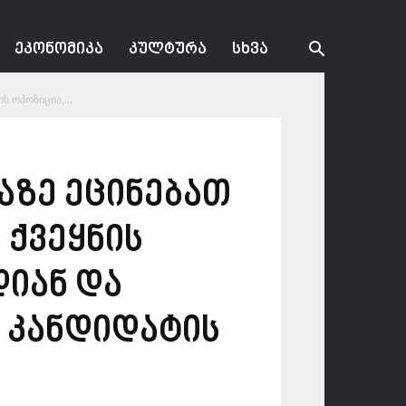
ᲔᲙᲝᲜᲝᲛᲘᲙᲐ
ᲙᲣᲚᲢᲣᲠᲐ
ᲡᲮᲕᲐ
 ოპოზიცია,...
აზე ეცინებათ
 ქვეყნის
იან და
 კანდიდატის