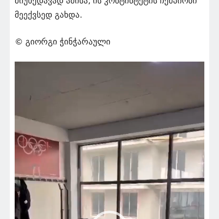
მიუხედავად ამისა, ის კონტინტეტის ჩემპიონი
მეექვსედ გახდა.
© გიორგი ჭინჭარაული
ვიდეო
დამკვრელი