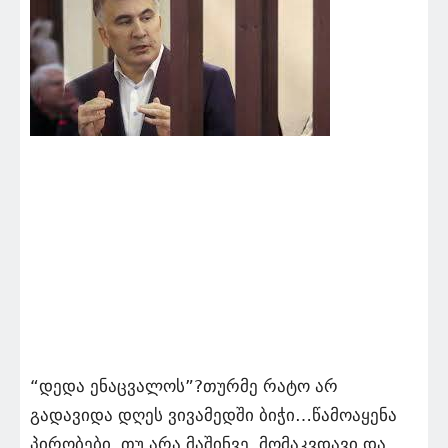
“დედა ენაცვალოს”?თურმე რატო არ
გადავიდა დღეს ვივამედში ბიჭი…წამოაყენა
პირობები, თუ არა მაშინვე..მომაკვდავი და