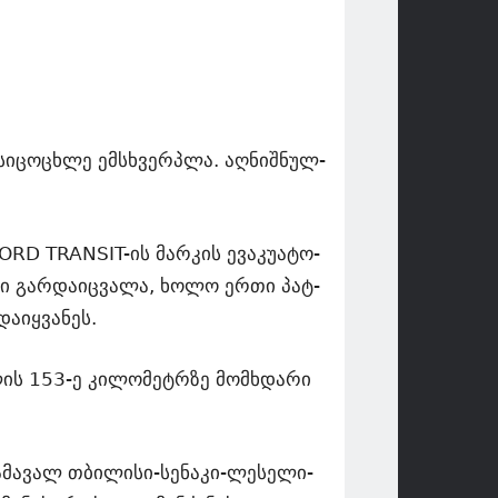
 სი­ცო­ცხლე ემსხვერ­პლა. აღ­ნიშ­ნულ­
 FORD TRANSIT-ის მარ­კის ევა­კუ­ა­ტო­
ო­რი გარ­და­იც­ვა­ლა, ხოლო ერთი პატ­
ა­იყ­ვა­ნეს.
ა­ლის 153-ე კი­ლო­მეტრზე მომ­ხდა­რი
ა­მა­ვალ თბი­ლი­სი-სე­ნა­კი-ლე­სე­ლი­