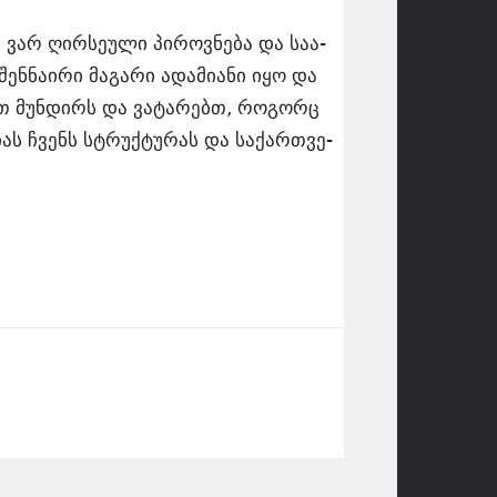
 ვარ ღირ­სე­უ­ლი პი­როვ­ნე­ბა და სა­ა­
ენ­ნა­ი­რი მა­გა­რი ადა­მი­ა­ნი იყო და
ცავთ მუნ­დირს და ვა­ტა­რებთ, რო­გორც
­ას ჩვენს სტრუქ­ტუ­რას და სა­ქარ­თვე­