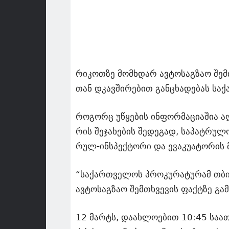
რი­კოთ­ზე მომ­ხდარ ავ­ტო­საგ­ზაო შემ
თან დკავ­ში­რე­ბით გან­ცხა­დე­ბას სა­
რო­გორც უწყე­ბის ინ­ფორ­მა­ცი­ა­შია აღ
რის შე­ჯა­ხე­ბის შე­დე­გად, სა­პატ­რუ
რულ-ინ­სპექ­ტო­რი და ევა­კუ­ა­ტო­რის მძ
“სა­ქარ­თვე­ლოს პრო­კუ­რა­ტუ­რამ თბი­
ავ­ტო­საგ­ზაო შემ­თხვე­ვის ფაქ­ტზე გა­მო
12 მარტს, და­ახ­ლო­ე­ბით 10:45 სა­ათ­ზ