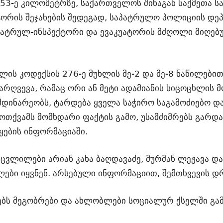
53-ე კი­ლო­მეტრზე, სა­ქარ­თვე­ლოს ში­ნა­გან საქ­მე­თა სა­
­რის შე­ჯა­ხე­ბის შე­დე­გად, სა­პატ­რუ­ლო პო­ლი­ცი­ის დე­
რულ-ინ­სპექ­ტო­რი და ევა­კუ­ა­ტო­რის მძღო­ლი მი­ღე­ბუ­ლი
­თლის კო­დექ­სის 276-ე მუხ­ლის მე-2 და მე-8 ნა­წი­ლე­ბით
 დარ­ღვე­ვა, რა­მაც ორი ან მეტი ადა­მი­ა­ნის სი­ცო­ცხლის
იმ­დი­ნა­რე­ობს, ტარ­დე­ბა ყვე­ლა სა­ჭი­რო სა­გა­მო­ძი­ე­ბო დ
­მოთ­ქვამს მომ­ხდა­რი ფაქ­ტის გამო, უსამ­ძიმ­რებს გარ­დ
ე­ბის ინ­ფორ­მა­ცი­ა­ში.
ვლი­ლე­ბი არი­ან კახა ბაღ­და­ვა­ძე, მურ­მან ლეჟა­ვა და მი
ლე­ბი იყ­ვნენ. არ­სე­ბუ­ლი ინ­ფორ­მა­ცი­ით, შემ­თხვე­ვის 
 მე­გობ­რე­ბი და ახ­ლობ­ლე­ბი სო­ცი­ა­ლურ ქსელ­ში გა­მო