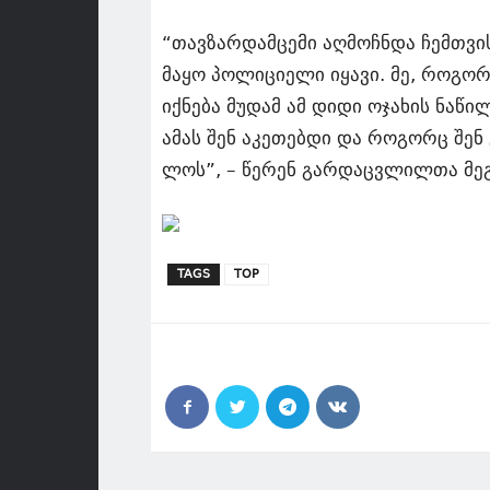
“თავ­ზარ­დამ­ცე­მი აღ­მოჩ­ნდა ჩემ­თვის
მა­ყო პო­ლი­ცი­ე­ლი იყა­ვი. მე, რო­გორ
იქ­ნე­ბა მუ­დამ ამ დიდი ოჯა­ხის ნა­წი
ამას შენ აკე­თებ­დი და რო­გორც შენ გ
ლოს”, – წე­რენ გარ­დაც­ვლილ­თა მე­გ
TAGS
TOP