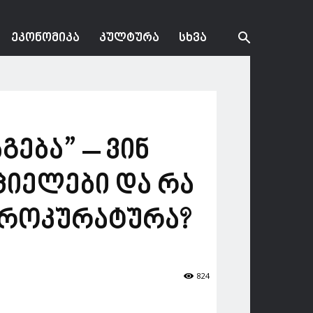
ᲔᲙᲝᲜᲝᲛᲘᲙᲐ
ᲙᲣᲚᲢᲣᲠᲐ
ᲡᲮᲕᲐ
გება” – ვინ
იელები და რა
პროკურატურა?
824