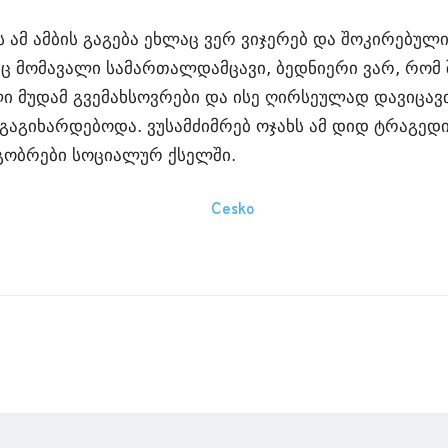
 ამ ამ­ბის გა­გე­ბა ეხ­ლაც ვერ ვი­ჯე­რებ და შო­კი­რე­ბუ­ლი
ც მო­მა­ვა­ლი სა­მარ­თალ­დამ­ცა­ვი, ბედ­ნი­ე­რი ვარ, რომ შ
­ლი მუ­დამ გვე­მახ­სოვ­რე­ბი და ისე ღირ­სე­უ­ლად და­ვი­
ა­გი­ხარ­დე­ბო­და. ვუ­სამ­ძიმ­რებ ოჯახს ამ დიდ ტრა­გე­დი
ობ­რე­ბი სო­ცი­ა­ლურ ქსელ­ში.