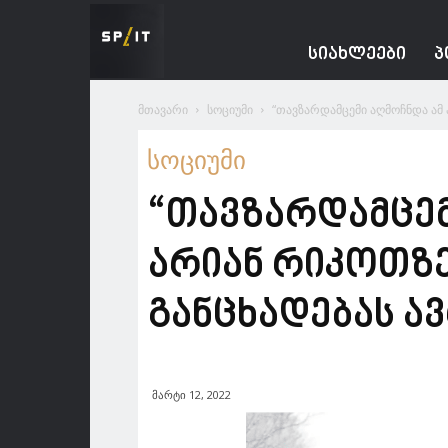
Spacesnews
ᲡᲘᲐᲮᲚᲔᲔᲑᲘ
Პ
მთავარი
სოციუმი
“თავზარდამცემი აღმოჩნდა ამ 
სოციუმი
“თავზარდამცემი
არიან რიკოთზ
განცხადებას 
მარტი 12, 2022