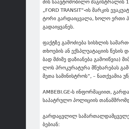
ძის სა­ავ­ტო­მო­ბი­ლო მა­გის­ტრა­ლის 1
„FORD TRANSIT“-ის მარ­კის ევა­კუ­ა­ტო
ტო­რი გარ­და­იც­ვა­ლა, ხოლო ერთი პატ­
გა­და­იყ­ვა­ნეს.
ფაქ­ტზე გა­მო­ძი­ე­ბა სის­ხლის სა­მარ
თხო­ე­ბის ან ექ­სპლუ­ა­ტა­ცი­ის წე­სის
ბად მძი­მე და­ზი­ა­ნე­ბა გა­მო­იწ­ვია) მ
ლოს პრო­კუ­რა­ტუ­რა მწუ­ხა­რე­ბას გა
მე­თა სა­მი­ნის­ტროს”, – ნათ­ქვა­მია უწყ
AMBEBI.GE-ს ინ­ფორ­მა­ცი­ით, გარ­დაც­
სა­პატ­რუ­ლო პო­ლი­ცი­ის თა­ნამ­შრომ­
გარ­დაც­ვლილ სა­მარ­თალ­დამ­ცვე­ლებს
ბე­ბი­ან: