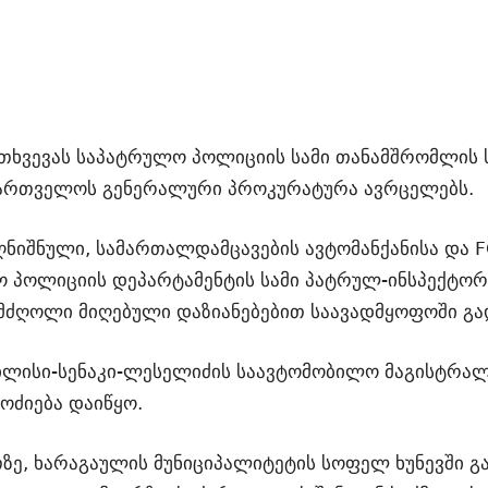
­თხვე­ვას სა­პატ­რუ­ლო პო­ლი­ცი­ის სამი თა­ნამ­შრომ­ლის
ქარ­თვე­ლოს გე­ნე­რა­ლუ­რი პრო­კუ­რა­ტუ­რა ავ­რცე­ლებს.
­ნიშ­ნუ­ლი, სა­მარ­თალ­დამ­ცა­ვე­ბის ავ­ტო­მან­ქა­ნი­სა და
­ლო პო­ლი­ცი­ის დე­პარ­ტა­მენ­ტის სამი პატ­რულ-ინ­სპექ­ტ
ღო­ლი მი­ღე­ბუ­ლი და­ზი­ა­ნე­ბე­ბით სა­ა­ვად­მყო­ფო­ში გა­დ
ლი­სი-სე­ნა­კი-ლე­სე­ლი­ძის სა­ავ­ტო­მო­ბი­ლო მა­გის­ტრ
­ძი­ე­ბა და­ი­წყო.
ე, ხა­რა­გა­უ­ლის მუ­ნი­ცი­პა­ლი­ტე­ტის სო­ფელ ხუ­ნევ­ში გ