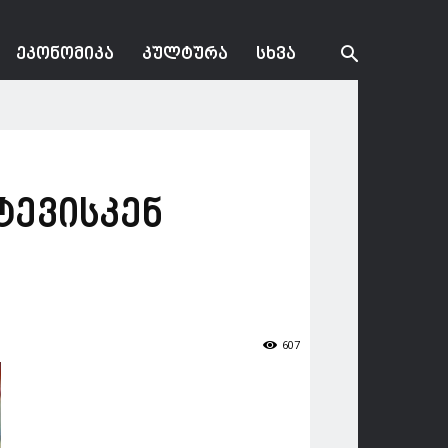
ᲔᲙᲝᲜᲝᲛᲘᲙᲐ
ᲙᲣᲚᲢᲣᲠᲐ
ᲡᲮᲕᲐ
ტევისკენ
607