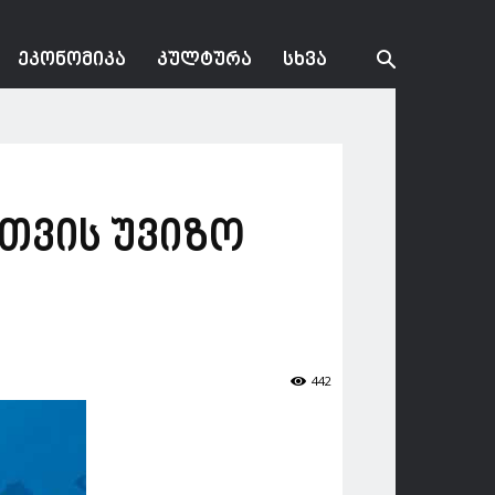
ᲔᲙᲝᲜᲝᲛᲘᲙᲐ
ᲙᲣᲚᲢᲣᲠᲐ
ᲡᲮᲕᲐ
თვის უვიზო
442