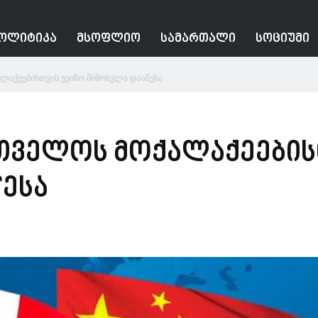
ᲝᲚᲘᲢᲘᲙᲐ
ᲛᲡᲝᲤᲚᲘᲝ
ᲡᲐᲛᲐᲠᲗᲐᲚᲘ
ᲡᲝᲪᲘᲣᲛᲘ
ლაქეებისთვის უვიზო მიმოსვლა დააწესა
რთველოს მოქალაქეების
ესა