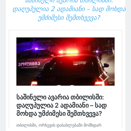
ᲡᲐᲨᲘᲜᲔᲚᲘ ᲐᲕᲐᲠᲘᲐ ᲗᲑᲘᲚᲘᲡᲨᲘ:
ᲓᲐᲦᲣᲞᲣᲚᲘᲐ 2 ᲐᲓᲐᲛᲘᲐᲜᲘ – ᲡᲐᲓ ᲛᲝᲮᲓᲐ
ᲣᲛᲫᲘᲛᲔᲡᲘ ᲨᲔᲛᲗᲮᲕᲔᲕᲐ?