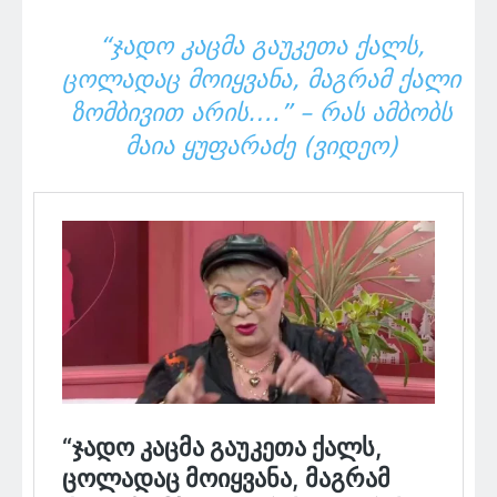
“ᲯᲐᲓᲝ ᲙᲐᲪᲛᲐ ᲒᲐᲣᲙᲔᲗᲐ ᲥᲐᲚᲡ,
ᲪᲝᲚᲐᲓᲐᲪ ᲛᲝᲘᲧᲕᲐᲜᲐ, ᲛᲐᲒᲠᲐᲛ ᲥᲐᲚᲘ
ᲖᲝᲛᲑᲘᲕᲘᲗ ᲐᲠᲘᲡ….” – ᲠᲐᲡ ᲐᲛᲑᲝᲑᲡ
ᲛᲐᲘᲐ ᲧᲣᲤᲐᲠᲐᲫᲔ (ᲕᲘᲓᲔᲝ)