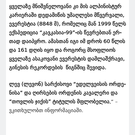
ყვე­ლა­ზე მნიშ­ვ­ნე­ლო­ვა­ნი კი მის ალ­პი­ნის­ტურ
კა­რი­ე­რა­ში დე­და­მი­წის უმაღ­ლე­სი მწვერ­ვა­ლი,
ევე­რეს­ტია (8848 მ), რო­მე­ლიც მან 1999 წელს
ექ­ს­პე­დი­ცია “კავ­კა­სია-99”-ის წევ­რებ­თან ერ­
თად და­იპყ­რო. ამას­თან იგი იმ დროს 60 წლის
და 161 დღის იყო და რო­გორც მსოფ­ლი­ოს
ყვე­ლა­ზე ასა­კო­ვა­ნი ევე­რეს­ტის დამ­ლაშ­ქ­რა­ვი,
გი­ნე­სის რეკორდების წიგ­ნ­შიც შე­ვი­და.
ლევ (ლევონ) სარქისოვი “ე­დელ­ვე­ი­სის ორ­დე­
ნი­სა” და ღირ­სე­ბის ორ­დე­ნის კა­ვა­ლე­რი და
“თოვ­ლის ჯი­ქის” ტი­ტუ­ლის მფლო­ბე­ლია
,“ –
ვკითხულობთ ინფორმაციაში.