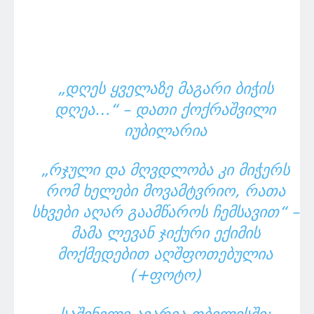
„ᲓᲦᲔᲡ ᲧᲕᲔᲚᲐᲖᲔ ᲛᲐᲒᲐᲠᲘ ᲑᲘᲭᲘᲡ
ᲓᲦᲔᲐ…“ – ᲓᲐᲗᲘ ᲥᲝᲥᲠᲐᲨᲕᲘᲚᲘ
ᲘᲣᲑᲘᲚᲐᲠᲘᲐ
„ᲠᲯᲣᲚᲘ ᲓᲐ ᲛᲦᲕᲓᲚᲝᲑᲐ ᲙᲘ ᲛᲘᲭᲔᲠᲡ
ᲠᲝᲛ ᲮᲔᲚᲔᲑᲘ ᲛᲝᲕᲐᲛᲢᲕᲠᲘᲝ, ᲠᲐᲗᲐ
ᲡᲮᲕᲔᲑᲘ ᲐᲦᲐᲠ ᲒᲐᲐᲛᲬᲐᲠᲝᲡ ᲩᲔᲛᲡᲐᲕᲘᲗ“ –
ᲛᲐᲛᲐ ᲚᲔᲕᲐᲜ ᲯᲘᲥᲣᲠᲘ ᲔᲥᲘᲛᲘᲡ
ᲛᲝᲥᲛᲔᲓᲔᲑᲘᲗ ᲐᲦᲨᲤᲝᲗᲔᲑᲣᲚᲘᲐ
(+ᲤᲝᲢᲝ)