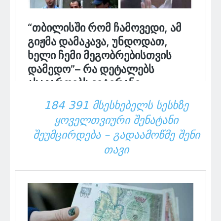
184 391 ᲛᲡᲔᲡᲮᲔᲑᲔᲚᲡ ᲡᲔᲡᲮᲖᲔ
ᲧᲝᲕᲔᲚᲗᲕᲘᲣᲠᲘ ᲨᲔᲜᲐᲢᲐᲜᲘ
ᲨᲔᲣᲛᲪᲘᲠᲓᲔᲑᲐ – ᲒᲐᲓᲐᲐᲛᲝᲬᲛᲔ ᲨᲔᲜᲘ
ᲗᲐᲕᲘ