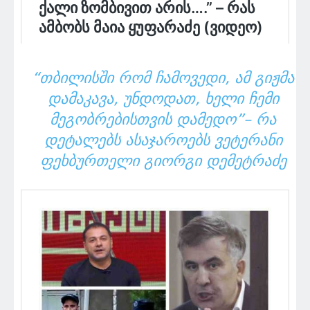
“ᲗᲑᲘ­ᲚᲘᲡ­ᲨᲘ ᲠᲝᲛ ᲩᲐ­ᲛᲝ­ᲕᲔ­ᲓᲘ, ᲐᲛ ᲒᲘᲟ­ᲛᲐ
ᲓᲐᲛᲐᲙᲐᲕᲐ, ᲣᲜᲓᲝᲓᲐᲗ, ᲮᲔᲚᲘ ᲩᲔᲛᲘ
ᲛᲔᲒᲝᲑᲠᲔᲑᲘᲡᲗᲕᲘᲡ ᲓᲐᲛᲔᲓᲝ”– ᲠᲐ
ᲓᲔᲢᲐᲚᲔᲑᲡ ᲐᲡᲐᲯᲐᲠᲝᲔᲑᲡ ᲕᲔᲢᲔᲠᲐᲜᲘ
ᲤᲔᲮᲑᲣᲠᲗᲔᲚᲘ ᲒᲘᲝᲠᲒᲘ ᲓᲔᲛᲔᲢᲠᲐᲫᲔ