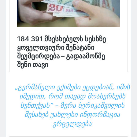
„ᲒᲔᲠᲛᲐᲜᲔᲚᲘ ᲔᲥᲘᲛᲔᲑᲘ ᲔᲪᲓᲔᲑᲘᲐᲜ, ᲘᲛᲘᲡ
ᲘᲛᲔᲓᲘᲗ, ᲠᲝᲛ ᲗᲐᲕᲐᲓ ᲛᲝᲐᲮᲔᲠᲮᲔᲑᲡ
ᲡᲣᲜᲗᲥᲕᲐᲡ” – ᲖᲣᲠᲐ ᲑᲔᲠᲘᲙᲐᲨᲕᲘᲚᲘᲡ
ᲨᲔᲡᲐᲮᲔᲑ ᲣᲐᲮᲚᲔᲡᲘ ᲘᲜᲤᲝᲠᲛᲐᲪᲘᲐ
ᲕᲠᲪᲔᲚᲓᲔᲑᲐ