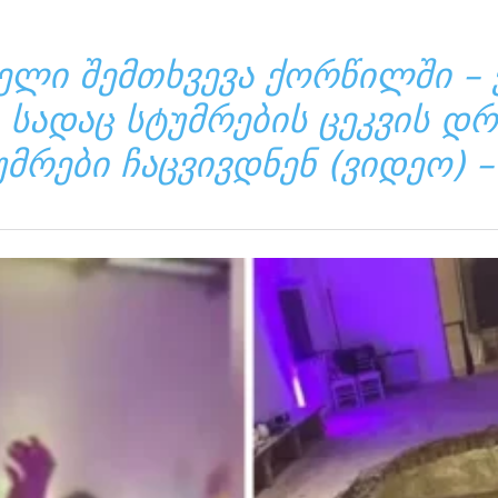
ᲔᲚᲘ ᲨᲔᲛᲗᲮᲕᲔᲕᲐ ᲥᲝᲠᲬᲘᲚᲨᲘ –
 ᲡᲐᲓᲐᲪ ᲡᲢᲣᲛᲠᲔᲑᲘᲡ ᲪᲔᲙᲕᲘᲡ ᲓᲠ
ᲣᲛᲠᲔᲑᲘ ᲩᲐᲪᲕᲘᲕᲓᲜᲔᲜ (ᲕᲘᲓᲔᲝ) –