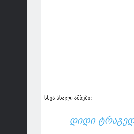
სხვა ახალი ამბები:
ᲓᲘᲓᲘ ᲢᲠᲐᲒᲔᲓ