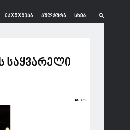
ᲔᲙᲝᲜᲝᲛᲘᲙᲐ
ᲙᲣᲚᲢᲣᲠᲐ
ᲡᲮᲕᲐ
ს საყვარელი
3766