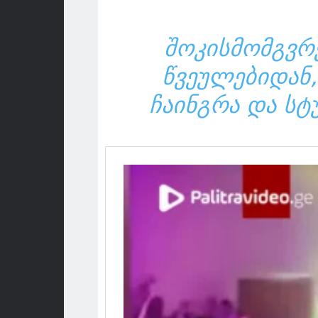
ᲨᲝᲙᲘᲡᲛᲝᲛᲒᲕᲠ
ᲬᲕᲔᲣᲚᲔᲑᲘᲓᲐᲜ,
ᲩᲐᲘᲜᲒᲠᲐ ᲓᲐ ᲡᲢ