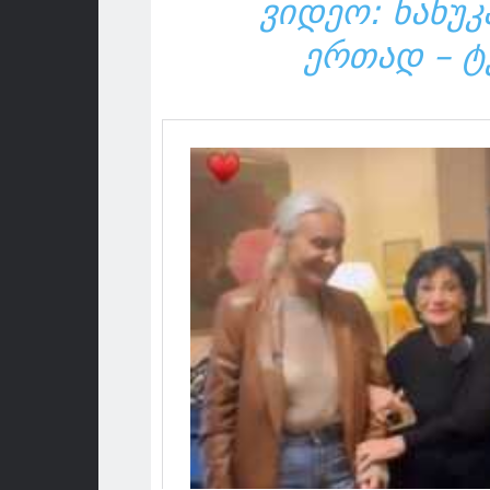
ᲕᲘᲓᲔᲝ: ᲜᲐᲜᲣ
ᲔᲠᲗᲐᲓ – Ტ