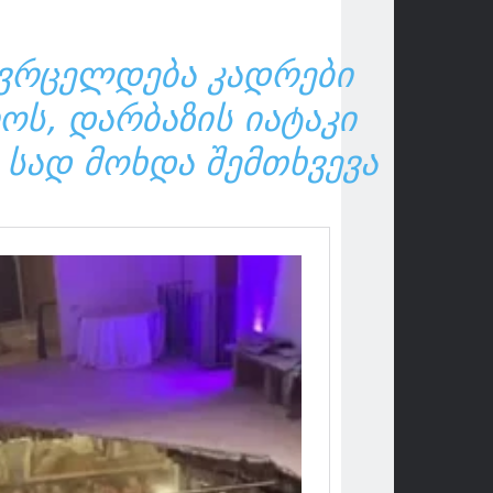
 ᲕᲠᲪᲔᲚᲓᲔᲑᲐ ᲙᲐᲓᲠᲔᲑᲘ
ᲝᲡ, ᲓᲐᲠᲑᲐᲖᲘᲡ ᲘᲐᲢᲐᲙᲘ
 ᲡᲐᲓ ᲛᲝᲮᲓᲐ ᲨᲔᲛᲗᲮᲕᲔᲕᲐ