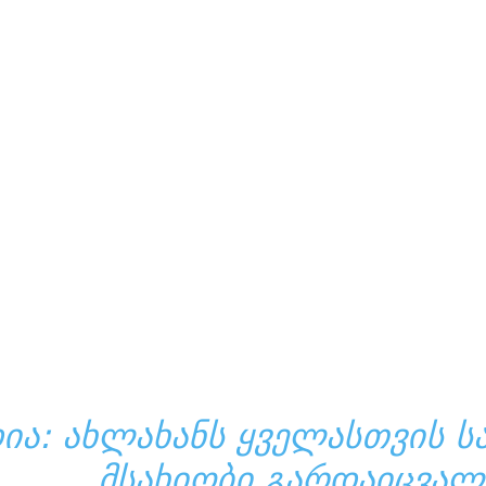
ᲘᲐ: ᲐᲮᲚᲐᲮᲐᲜᲡ ᲧᲕᲔᲚᲐᲡᲗᲕᲘᲡ 
ᲛᲡᲐᲮᲘᲝᲑᲘ ᲒᲐᲠᲓᲐᲘᲪᲕᲐᲚ