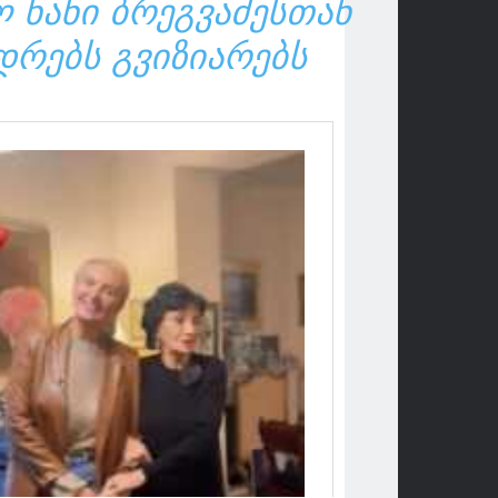
 ᲜᲐᲜᲘ ᲑᲠᲔᲒᲕᲐᲫᲔᲡᲗᲐᲜ
ᲓᲠᲔᲑᲡ ᲒᲕᲘᲖᲘᲐᲠᲔᲑᲡ