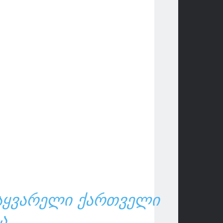
ᲡᲐᲧᲕᲐᲠᲔᲚᲘ ᲥᲐᲠᲗᲕᲔᲚᲘ
Ა