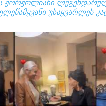
ᲙᲐ ᲟᲝᲠᲟᲝᲚᲘᲐᲜᲘ ᲚᲔᲒᲔᲜᲓᲐᲠᲣᲚ
ᲔᲚᲔᲬᲐᲛᲧᲕᲐᲜᲘ ᲣᲡᲐᲧᲕᲐᲠᲚᲔᲡ ᲙᲐ