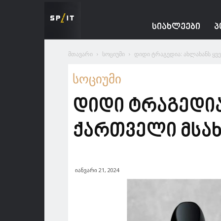
Spacesnews
ᲡᲘᲐᲮᲚᲔᲔᲑᲘ
Პ
მთავარი
სოციუმი
დიდი ტრაგედია: ახლახანს ყ
სოციუმი
დიდი ტრაგედია
ქართველი მსა
იანვარი 21, 2024