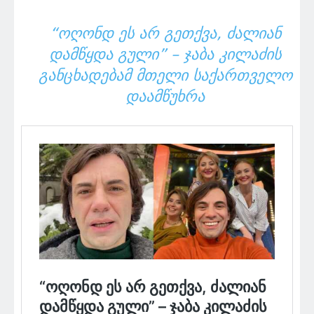
“ᲝᲦᲝᲜᲓ ᲔᲡ ᲐᲠ ᲒᲔᲗᲥᲕᲐ, ᲫᲐᲚᲘᲐᲜ
ᲓᲐᲛᲬᲧᲓᲐ ᲒᲣᲚᲘ” – ᲯᲐᲑᲐ ᲙᲘᲚᲐᲫᲘᲡ
ᲒᲐᲜᲪᲮᲐᲓᲔᲑᲐᲛ ᲛᲗᲔᲚᲘ ᲡᲐᲥᲐᲠᲗᲕᲔᲚᲝ
ᲓᲐᲐᲛᲬᲣᲮᲠᲐ