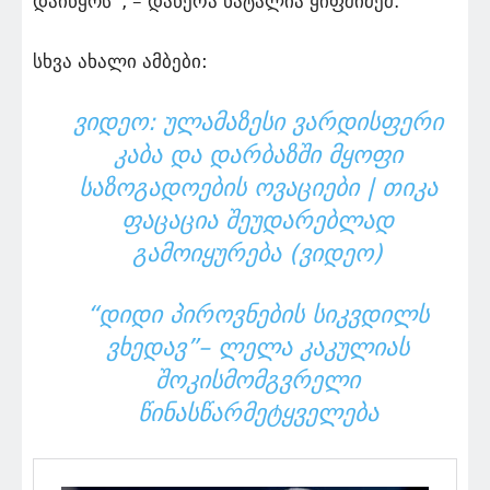
დაიწყოს“, – დაწერა ნატალია ყიფშიძემ.
სხვა ახალი ამბები:
ᲕᲘᲓᲔᲝ: ᲣᲚᲐᲛᲐᲖᲔᲡᲘ ᲕᲐᲠᲓᲘᲡᲤᲔᲠᲘ
ᲙᲐᲑᲐ ᲓᲐ ᲓᲐᲠᲑᲐᲖᲨᲘ ᲛᲧᲝᲤᲘ
ᲡᲐᲖᲝᲒᲐᲓᲝᲔᲑᲘᲡ ᲝᲕᲐᲪᲘᲔᲑᲘ | ᲗᲘᲙᲐ
ᲤᲐᲪᲐᲪᲘᲐ ᲨᲔᲣᲓᲐᲠᲔᲑᲚᲐᲓ
ᲒᲐᲛᲝᲘᲧᲣᲠᲔᲑᲐ (ᲕᲘᲓᲔᲝ)
“ᲓᲘᲓᲘ ᲞᲘᲠᲝᲕᲜᲔᲑᲘᲡ ᲡᲘᲙᲕᲓᲘᲚᲡ
ᲕᲮᲔᲓᲐᲕ”– ᲚᲔᲚᲐ ᲙᲐᲙᲣᲚᲘᲐᲡ
ᲨᲝᲙᲘᲡᲛᲝᲛᲒᲕᲠᲔᲚᲘ
ᲬᲘᲜᲐᲡᲬᲐᲠᲛᲔᲢᲧᲕᲔᲚᲔᲑᲐ