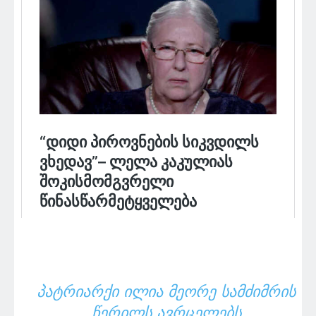
ᲞᲐᲢᲠᲘᲐᲠᲥᲘ ᲘᲚᲘᲐ ᲛᲔᲝᲠᲔ ᲡᲐᲛᲫᲘᲛᲠᲘᲡ
ᲬᲔᲠᲘᲚᲡ ᲐᲕᲠᲪᲔᲚᲔᲑᲡ