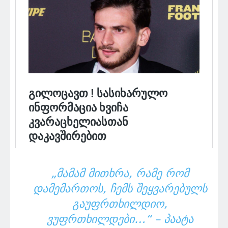
„ᲛᲐᲛᲐᲛ ᲛᲘᲗᲮᲠᲐ, ᲠᲐᲛᲔ ᲠᲝᲛ
ᲓᲐᲛᲔᲛᲐᲠᲗᲝᲡ, ᲩᲔᲛᲡ ᲨᲔᲧᲕᲐᲠᲔᲑᲣᲚᲡ
ᲒᲐᲣᲤᲠᲗᲮᲘᲚᲓᲘᲝ,
ᲕᲣᲤᲠᲗᲮᲘᲚᲓᲔᲑᲘ…“ – ᲞᲐᲐᲢᲐ