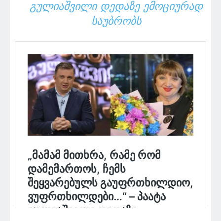
ᲒᲣᲚᲘᲐᲨᲕᲘᲚᲘ ᲓᲔᲓᲐᲖᲔ ᲔᲛᲝᲪᲘᲣᲠᲐᲓ
ᲡᲐᲣᲑᲠᲝᲑᲡ