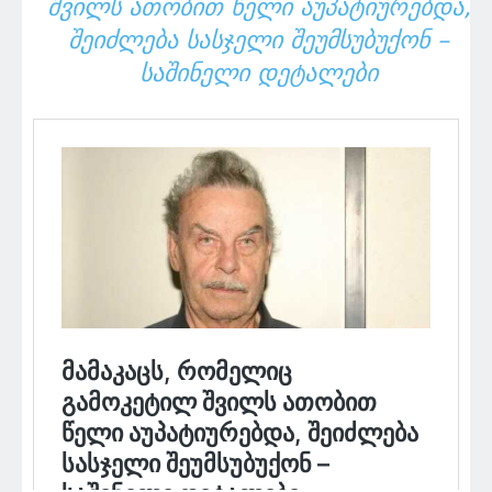
ᲨᲕᲘᲚᲡ ᲐᲗᲝᲑᲘᲗ ᲬᲔᲚᲘ ᲐᲣᲞᲐᲢᲘᲣᲠᲔᲑᲓᲐ,
ᲨᲔᲘᲫᲚᲔᲑᲐ ᲡᲐᲡᲯᲔᲚᲘ ᲨᲔᲣᲛᲡᲣᲑᲣᲥᲝᲜ –
ᲡᲐᲨᲘᲜᲔᲚᲘ ᲓᲔᲢᲐᲚᲔᲑᲘ