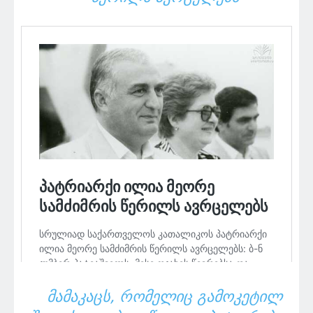
ᲛᲐᲛᲐᲙᲐᲪᲡ, ᲠᲝᲛᲔᲚᲘᲪ ᲒᲐᲛᲝᲙᲔᲢᲘᲚ