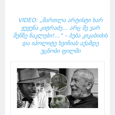
VIDEO: „ᲛᲐᲠᲗᲚᲐ ᲐᲠᲢᲘᲡᲢᲘ ᲮᲐᲠ
ᲟᲣᲟᲣᲜᲐ ᲙᲘᲢᲠᲐᲫᲔ… ᲐᲠᲪ ᲛᲔ ᲕᲐᲠ
ᲨᲔᲜᲖᲔ ᲜᲐᲙᲚᲔᲑᲘ!…“ – ᲑᲣᲑᲐ ᲙᲘᲙᲐᲑᲘᲫᲘᲡ
ᲓᲐ ᲘᲞᲝᲚᲘᲢᲔ ᲮᲕᲘᲩᲘᲐᲡ ᲐᲥᲐᲛᲓᲔ
ᲣᲪᲜᲝᲑᲘ ᲤᲘᲚᲛᲘ