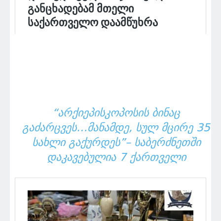
“ᲐᲠᲥᲘᲔᲞᲘᲡᲙᲝᲞᲝᲡᲘᲡ ᲑᲘᲜᲐᲪ
ᲒᲐᲫᲐᲠᲪᲕᲔᲡ…ᲛᲐᲜᲐᲛᲓᲔ, ᲡᲣᲚ ᲛᲪᲘᲠᲔ 35
ᲡᲐᲮᲚᲘ ᲒᲐᲥᲣᲠᲓᲔᲡ”– ᲡᲐᲑᲔᲠᲫᲜᲔᲗᲨᲘ
ᲓᲐᲙᲐᲕᲔᲑᲣᲚᲘᲐ 7 ᲥᲐᲠᲗᲕᲔᲚᲘ