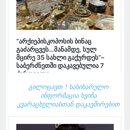
ᲒᲘᲚᲝᲪᲐᲕᲗ ! ᲡᲐᲡᲘᲮᲐᲠᲣᲚᲝ
ᲘᲜᲤᲝᲠᲛᲐᲪᲘᲐ ᲮᲕᲘᲩᲐ
ᲙᲕᲐᲠᲐᲪᲮᲔᲚᲘᲐᲡᲗᲐᲜ ᲓᲐᲙᲐᲕᲨᲘᲠᲔᲑᲘᲗ