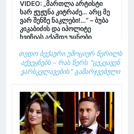
ᲗᲔᲓᲝ ᲑᲔᲥᲐᲣᲠᲘ ᲔᲛᲝᲪᲘᲣᲠ ᲬᲔᲠᲘᲚᲡ
ᲐᲥᲕᲔᲧᲜᲔᲑᲡ – ᲠᲐᲡ ᲬᲔᲠᲡ “ᲪᲔᲙᲕᲐᲕᲔᲜ
ᲕᲐᲠᲡᲙᲕᲚᲐᲕᲔᲑᲘᲡ” ᲒᲐᲛᲐᲠᲯᲕᲔᲑᲣᲚᲘ