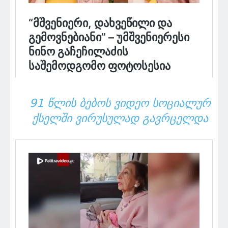
91 ᲬᲚᲘᲡ ᲑᲔᲑᲝᲡ ᲕᲘᲓᲔᲝ ᲡᲝᲪᲘᲐᲚᲣᲠ
ᲥᲡᲔᲚᲨᲘ ᲕᲘᲠᲣᲡᲣᲚᲐᲓ ᲒᲐᲕᲠᲪᲔᲚᲓᲐ