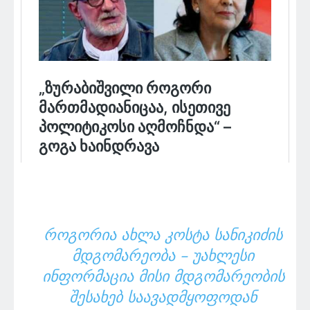
ᲠᲝᲒᲝᲠᲘᲐ ᲐᲮᲚᲐ ᲙᲝᲡᲢᲐ ᲡᲐᲜᲘᲙᲘᲫᲘᲡ
ᲛᲓᲒᲝᲛᲐᲠᲔᲝᲑᲐ – ᲣᲐᲮᲚᲔᲡᲘ
ᲘᲜᲤᲝᲠᲛᲐᲪᲘᲐ ᲛᲘᲡᲘ ᲛᲓᲒᲝᲛᲐᲠᲔᲝᲑᲘᲡ
ᲨᲔᲡᲐᲮᲔᲑ ᲡᲐᲐᲕᲐᲓᲛᲧᲝᲤᲝᲓᲐᲜ