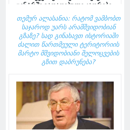
ᲗᲔᲛᲣᲠ ᲐᲚᲐᲡᲐᲜᲘᲐ: ᲠᲐᲢᲝᲛ ᲕᲐᲛᲑᲝᲑᲗ
ᲡᲐᲯᲐᲠᲝᲓ ᲣᲐᲠᲡ ᲐᲠᲐᲛᲨᲕᲘᲓᲝᲑᲘᲐᲜ
ᲒᲖᲐᲖᲔ? ᲡᲐᲓ ᲒᲘᲜᲐᲮᲐᲕᲗ ᲘᲡᲢᲝᲠᲘᲐᲨᲘ
ᲫᲐᲚᲘᲗ ᲬᲐᲠᲗᲛᲔᲣᲚᲘ ᲢᲔᲠᲘᲢᲝᲠᲘᲘᲡ
ᲛᲐᲠᲢᲝ ᲛᲨᲕᲘᲓᲝᲑᲘᲐᲜᲘ ᲨᲔᲚᲝᲪᲕᲔᲑᲘᲡ
ᲒᲖᲘᲗ ᲓᲐᲑᲠᲣᲜᲔᲑᲐ?