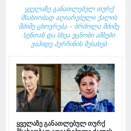
ᲧᲕᲔᲚᲐᲖᲔ ᲒᲐᲜᲐᲗᲚᲔᲑᲣᲚ ᲗᲣᲠᲥ
ᲛᲡᲐᲮᲘᲝᲑᲐᲓ ᲐᲦᲘᲐᲠᲔᲑᲣᲚᲘ ᲥᲐᲚᲘᲡ
ᲛᲫᲘᲛᲔ ᲪᲮᲝᲕᲠᲔᲑᲐ – ᲑᲠᲫᲝᲚᲐ ᲛᲫᲘᲛᲔ
ᲡᲔᲜᲗᲐᲜ ᲓᲐ ᲡᲮᲕᲐ ᲣᲪᲜᲝᲑᲘ ᲐᲛᲑᲔᲑᲘ
ᲕᲐᲰᲘᲓᲔ ᲞᲔᲠᲩᲘᲜᲘᲡ ᲨᲔᲡᲐᲮᲔᲑ