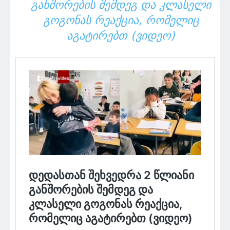
ᲒᲐᲜᲨᲝᲠᲔᲑᲘᲡ ᲨᲔᲛᲓᲔᲒ ᲓᲐ ᲙᲚᲐᲡᲔᲚᲘ
ᲒᲝᲒᲝᲜᲐᲡ ᲠᲔᲐᲥᲪᲘᲐ, ᲠᲝᲛᲔᲚᲘᲪ
ᲐᲒᲐᲢᲘᲠᲔᲑᲗ (ᲕᲘᲓᲔᲝ)