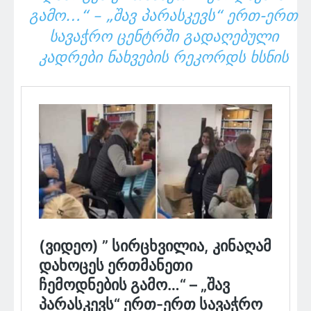
ᲒᲐᲛᲝ…“ – „ᲨᲐᲕ ᲞᲐᲠᲐᲡᲙᲔᲕᲡ“ ᲔᲠᲗ-ᲔᲠᲗ
ᲡᲐᲕᲐᲭᲠᲝ ᲪᲔᲜᲢᲠᲨᲘ ᲒᲐᲓᲐᲦᲔᲑᲣᲚᲘ
ᲙᲐᲓᲠᲔᲑᲘ ᲜᲐᲮᲕᲔᲑᲘᲡ ᲠᲔᲙᲝᲠᲓᲡ ᲮᲡᲜᲘᲡ