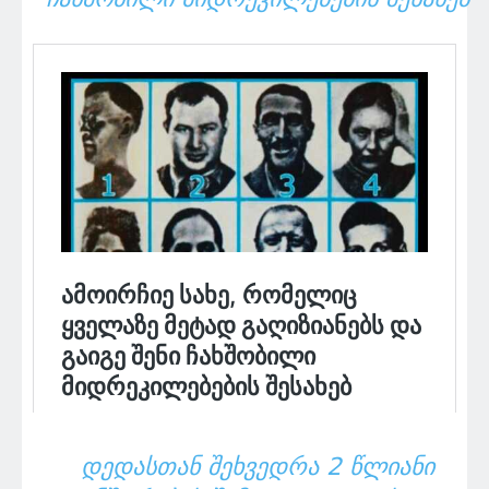
ᲓᲔᲓᲐᲡᲗᲐᲜ ᲨᲔᲮᲕᲔᲓᲠᲐ 2 ᲬᲚᲘᲐᲜᲘ