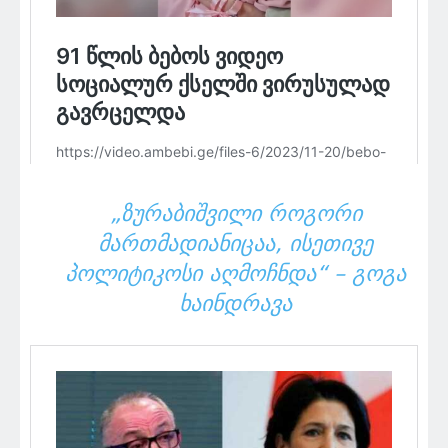
„ᲖᲣᲠᲐᲑᲘᲨᲕᲘᲚᲘ ᲠᲝᲒᲝᲠᲘ
ᲛᲐᲠᲗᲛᲐᲓᲘᲐᲜᲘᲪᲐᲐ, ᲘᲡᲔᲗᲘᲕᲔ
ᲞᲝᲚᲘᲢᲘᲙᲝᲡᲘ ᲐᲦᲛᲝᲩᲜᲓᲐ“ – ᲒᲝᲒᲐ
ᲮᲐᲘᲜᲓᲠᲐᲕᲐ