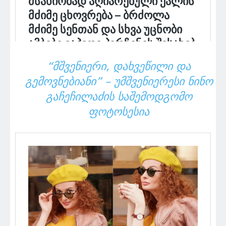
“ᲛᲨᲕᲔᲜᲘᲔᲠᲘ, ᲓᲐᲮᲕᲔᲬᲘᲚᲘ ᲓᲐ
ᲒᲔᲛᲝᲕᲜᲔᲑᲘᲐᲜᲘ” – ᲣᲛᲨᲕᲔᲜᲘᲔᲠᲔᲡᲘ ᲜᲘᲜᲝ
ᲒᲐᲩᲔᲩᲘᲚᲐᲫᲘᲡ ᲡᲐᲨᲔᲛᲝᲓᲒᲝᲛᲝ
ᲤᲝᲢᲝᲡᲔᲡᲘᲐ