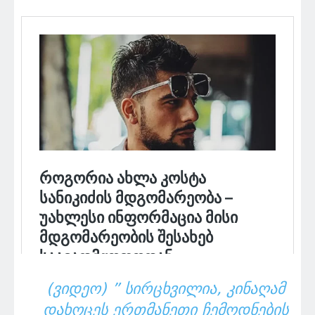
(ᲕᲘᲓᲔᲝ) ” ᲡᲘᲠᲪᲮᲕᲘᲚᲘᲐ, ᲙᲘᲜᲐᲦᲐᲛ
ᲓᲐᲮᲝᲪᲔᲡ ᲔᲠᲗᲛᲐᲜᲔᲗᲘ ᲩᲔᲛᲝᲓᲜᲔᲑᲘᲡ