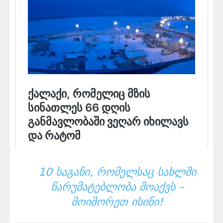
10 ᲡᲐᲒᲐᲜᲘ, ᲠᲝᲛᲔᲚᲡᲐᲪ ᲡᲐᲮᲚᲨᲘ
ᲬᲐᲠᲣᲛᲐᲢᲔᲑᲚᲝᲑᲐ ᲛᲝᲐᲥᲕᲡ –
ᲛᲝᲘᲨᲝᲠᲔᲗ ᲘᲡᲘᲜᲘ!