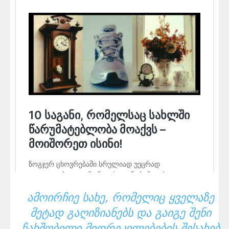
ᲐᲛᲝᲘᲠᲩᲘᲔ ᲡᲐᲮᲔ, ᲠᲝᲛᲔᲚᲘᲪ ᲧᲕᲔᲚᲐᲖᲔ
ᲛᲔᲢᲐᲓ ᲒᲐᲦᲘᲖᲘᲐᲜᲔᲑᲡ ᲓᲐ ᲒᲐᲘᲒᲔ ᲨᲔᲜᲘ
ᲩᲐᲮᲨᲝᲑᲘᲚᲘ ᲛᲘᲓᲠᲔᲙᲘᲚᲔᲑᲔᲑᲘᲡ ᲨᲔᲡᲐᲮᲔᲑ