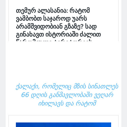
ᲥᲐᲚᲐᲥᲘ, ᲠᲝᲛᲔᲚᲘᲪ ᲛᲖᲘᲡ ᲡᲘᲜᲐᲗᲚᲔᲡ
66 ᲓᲦᲘᲡ ᲒᲐᲜᲛᲐᲕᲚᲝᲑᲐᲨᲘ ᲕᲔᲦᲐᲠ
ᲘᲮᲘᲚᲐᲕᲡ ᲓᲐ ᲠᲐᲢᲝᲛ