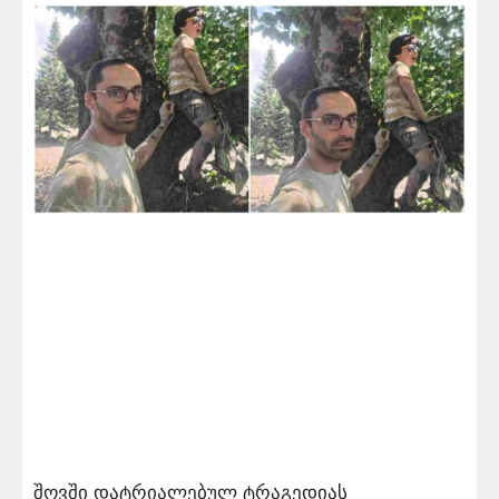
შოვში დატრიალებულ ტრაგედიას