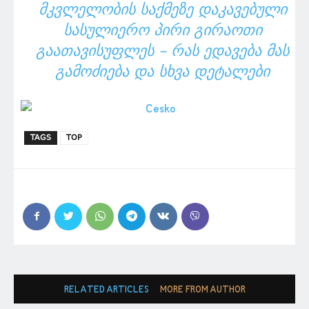
ᲛᲙᲕᲚᲔᲚᲝᲑᲘᲡ ᲡᲐᲥᲛᲔᲖᲔ ᲓᲐᲙᲐᲕᲔᲑᲣᲚᲘ
ᲡᲐᲡᲣᲚᲘᲔᲠᲝ ᲞᲘᲠᲘ ᲒᲘᲠᲐᲝᲗᲘ
ᲒᲐᲐᲗᲐᲕᲘᲡᲣᲤᲚᲔᲡ – ᲠᲐᲡ ᲔᲓᲐᲕᲔᲑᲐ ᲛᲐᲡ
ᲒᲐᲛᲝᲫᲘᲔᲑᲐ ᲓᲐ ᲡᲮᲕᲐ ᲓᲔᲢᲐᲚᲔᲑᲘ
TAGS
TOP
RELATED ARTICLES
MORE FROM AUTHOR