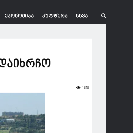
ᲔᲙᲝᲜᲝᲛᲘᲙᲐ
ᲙᲣᲚᲢᲣᲠᲐ
ᲡᲮᲕᲐ
 დაიხრჩო
1678