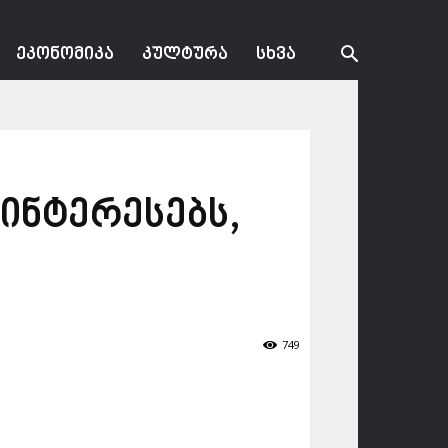
ᲔᲙᲝᲜᲝᲛᲘᲙᲐ
ᲙᲣᲚᲢᲣᲠᲐ
ᲡᲮᲕᲐ
ინტერესებს,
749