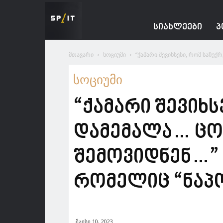
Spacesnews
ᲡᲘᲐᲮᲚᲔᲔᲑᲘ
Პ
მთავარი
სოციუმი
“ქამარი შევიხსენი, რომ საჩუქ
სოციუმი
“ქამარი შევიხ
დამემალა… ცოტ
შემოვიდნენ…” 
რომელიც “ნაპ
მაისი 10, 2023