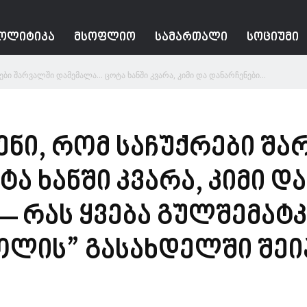
ᲝᲚᲘᲢᲘᲙᲐ
ᲛᲡᲝᲤᲚᲘᲝ
ᲡᲐᲛᲐᲠᲗᲐᲚᲘ
ᲡᲝᲪᲘᲣᲛᲘ
რები შარვალში დამემალა… ცოტა ხანში კვარა, კიმი და დანარჩენები...
სენი, რომ საჩუქრები შ
ა ხანში კვარა, კიმი დ
– რას ყვება გულშემატკ
ოლის” გასახდელში შეი