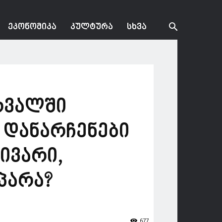
ᲔᲙᲝᲜᲝᲛᲘᲙᲐ
ᲙᲣᲚᲢᲣᲠᲐ
ᲡᲮᲕᲐ
არვალში
ა დანარჩენები
ივარი,
პარა?
677