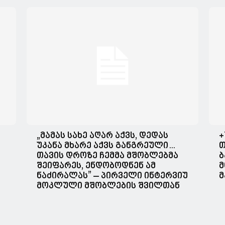
„მა­მას სახე აღარ აქვს, დე­დას
+
უკა­ნა მხა­რე აქვს გან­გრე­უ­ლი…
თ
თავის დროზე ჩემმა მშობლებმა
ბ
შეიფარეს, ენდობოდნენ ამ
მ
ნაძირალას” – პირველი ინტერვიუ
მ
მოკლული მშობლების შვილთან