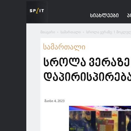
Spacesnews
ᲡᲘᲐᲮᲚᲔᲔᲑᲘ
Პ
მთავარი
სამართალი
სროლა ვერაზე: 1 მოკლულ
სამართალი
სროლა ვერაზე
დაპირისპირება
მაისი 4, 2023