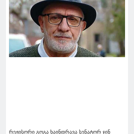
რეჟისორი გოგა ხაინდრავა სენატორ ჯინ