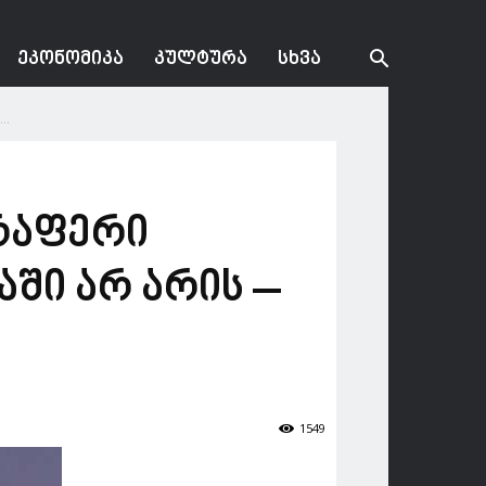
ᲔᲙᲝᲜᲝᲛᲘᲙᲐ
ᲙᲣᲚᲢᲣᲠᲐ
ᲡᲮᲕᲐ
..
არაფერი
აში არ არის –
1549