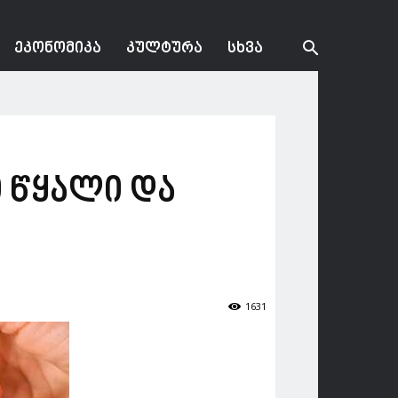
ᲔᲙᲝᲜᲝᲛᲘᲙᲐ
ᲙᲣᲚᲢᲣᲠᲐ
ᲡᲮᲕᲐ
 წყალი და
1631