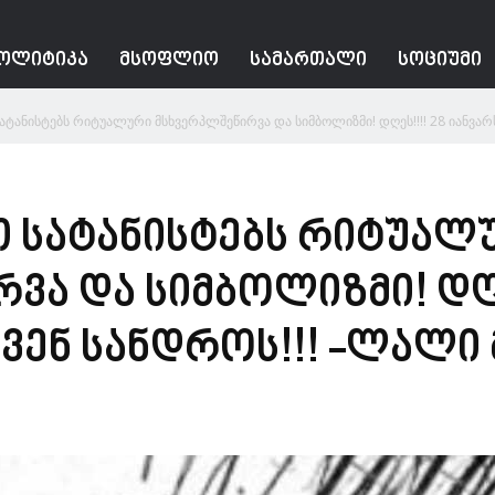
ᲝᲚᲘᲢᲘᲙᲐ
ᲛᲡᲝᲤᲚᲘᲝ
ᲡᲐᲛᲐᲠᲗᲐᲚᲘ
ᲡᲝᲪᲘᲣᲛᲘ
ტანისტებს რიტუალური მსხვერპლშეწირვა და სიმბოლიზმი! დღეს!!!! 28 იანვარს 
 სატანისტებს რიტუალ
ა და სიმბოლიზმი! დღეს
ვენ სანდროს!!! -ლალი