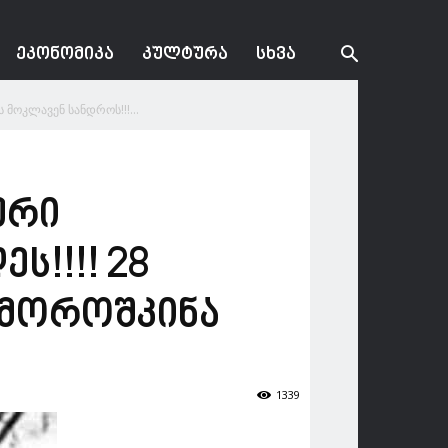
ᲔᲙᲝᲜᲝᲛᲘᲙᲐ
ᲙᲣᲚᲢᲣᲠᲐ
ᲡᲮᲕᲐ
მოკლავენ სანდროს!!!...
ური
!!!! 28
 მოროშკინა
1339