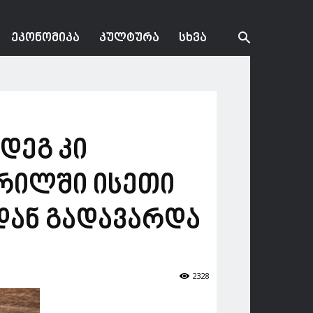
ᲔᲙᲝᲜᲝᲛᲘᲙᲐ
ᲙᲣᲚᲢᲣᲠᲐ
ᲡᲮᲕᲐ
დეგ კი
ერილში ისეთი
დან გადავარდა
2328