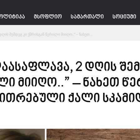
ᲝᲚᲘᲢᲘᲙᲐ
ᲛᲡᲝᲤᲚᲘᲝ
ᲡᲐᲛᲐᲠᲗᲐᲚᲘ
ᲡᲝᲪᲘᲣᲛᲘ
ღის შემდეგ კი ქმრისგან წერილი მიიღო..” – ნახეთ...
აასაფლავა, 2 დღის შემ
ლი მიიღო..” – ნახეთ წ
ფითრებული ქალი სკამი