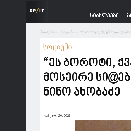
Spacesnews
ᲡᲘᲐᲮᲚᲔᲔᲑᲘ
Პ
მთავარი
სოციუმი
“ეს ბოროტი, ქვეყნის და ადამი
სოციუმი
“ეს ბოროტი, ქ
მოსეირე სი@ები
ნინო ახობაძე
იანვარი 20, 2023