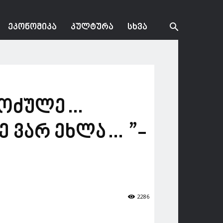
ᲔᲙᲝᲜᲝᲛᲘᲙᲐ
ᲙᲣᲚᲢᲣᲠᲐ
ᲡᲮᲕᲐ
 მოძულე…
ე ვარ ეხლა… ”-
2286