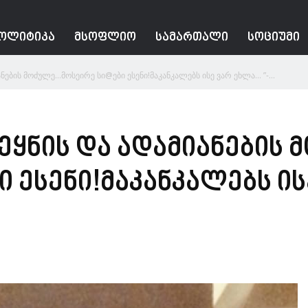
ᲝᲚᲘᲢᲘᲙᲐ
ᲛᲡᲝᲤᲚᲘᲝ
ᲡᲐᲛᲐᲠᲗᲐᲚᲘ
ᲡᲝᲪᲘᲣᲛᲘ
ანების მოძულე…მოსეირე სი@ები ესენი!მაკანკალებს ისე ვარ ეხლა… ”-...
ვეყნის და ადამიანების
 ესენი!მაკანკალებს ის