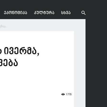
ᲔᲙᲝᲜᲝᲛᲘᲙᲐ
ᲙᲣᲚᲢᲣᲠᲐ
ᲡᲮᲕᲐ
იც...
 ივერმა,
ვება
1770