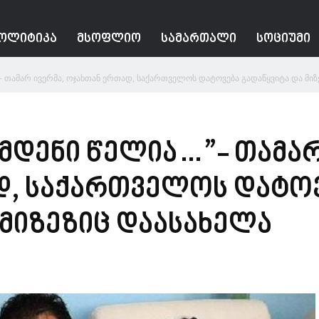
ᲝᲚᲘᲢᲘᲙᲐ
ᲛᲡᲝᲤᲚᲘᲝ
ᲡᲐᲛᲐᲠᲗᲐᲚᲘ
ᲡᲝᲪᲘᲣᲛᲘ
 თამარ ივერმა, ოჯახთან ერთად, საქართველოს დატოვება გადაწყვიტა და მიზეზ
მდენი წელია…”- თამარ
დ, საქართველოს დატო
 მიზეზიც დაასახელა