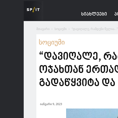
Spacesnews
ᲡᲘᲐᲮᲚᲔᲔᲑᲘ
Პ
მთავარი
სოციუმი
“დავიღალე, რამდენი წელია…”-
სოციუმი
“დავიღალე, რა
ოჯახთან ერთა
გადაწყვიტა და
იანვარი 9, 2023