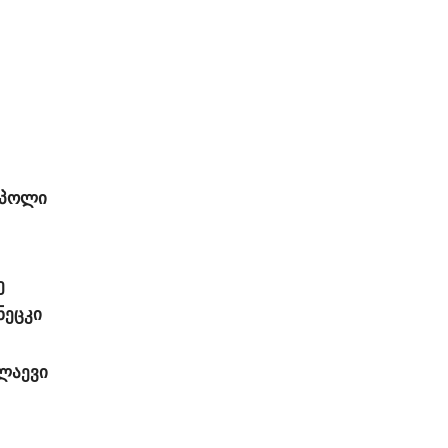
იუპოლი
ე
ნეცკი
ოლაევი