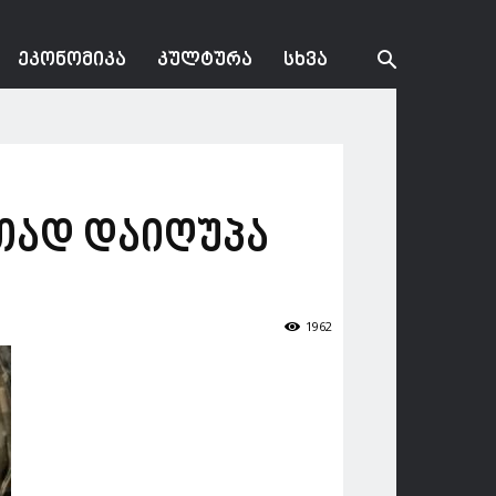
ᲔᲙᲝᲜᲝᲛᲘᲙᲐ
ᲙᲣᲚᲢᲣᲠᲐ
ᲡᲮᲕᲐ
თად დაიღუპა
1962