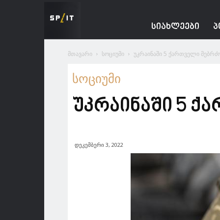
Spacesnews
ᲡᲘᲐᲮᲚᲔᲔᲑᲘ
Პ
მთავარი
სოციუმი
უკრაინაში 5 ქართველი მებრ
სოციუმი
უკრაინაში 5 ქ
დეკემბერი 3, 2022