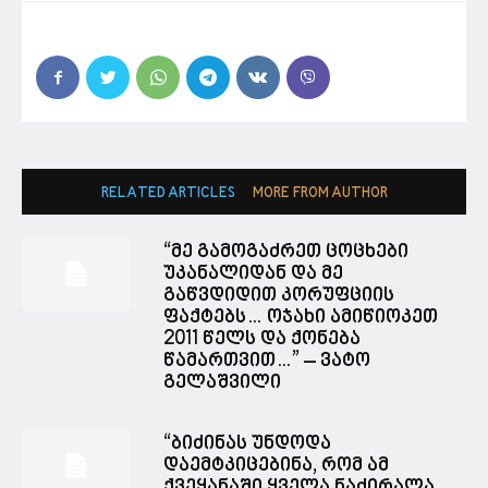
RELATED ARTICLES
MORE FROM AUTHOR
“მე გამოგაძრეთ ცოცხები
უკანალიდან და მე
გაწვდიდით კორუფციის
ფაქტებს… ოჯახი ამიწიოკეთ
2011 წელს და ქონება
წამართვით…” – ვატო
გელაშვილი
“ბიძინას უნდოდა
დაემტკიცებინა, რომ ამ
ქვეყანაში ყველა ნაძირალა