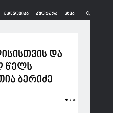
ᲔᲙᲝᲜᲝᲛᲘᲙᲐ
ᲙᲣᲚᲢᲣᲠᲐ
ᲡᲮᲕᲐ
ლისისთვის და
ლ წელს
თია ბერიძე
2128