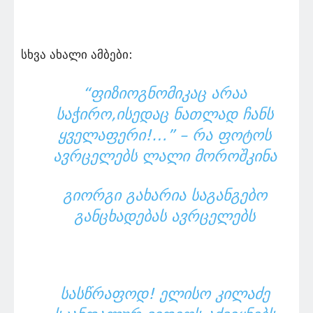
სხვა ახალი ამბები:
“ᲤᲘᲖᲘᲝᲒᲜᲝᲛᲘᲙᲐᲪ ᲐᲠᲐᲐ
ᲡᲐᲭᲘᲠᲝ,ᲘᲡᲔᲓᲐᲪ ᲜᲐᲗᲚᲐᲓ ᲩᲐᲜᲡ
ᲧᲕᲔᲚᲐᲤᲔᲠᲘ!…” – ᲠᲐ ᲤᲝᲢᲝᲡ
ᲐᲕᲠᲪᲔᲚᲔᲑᲡ ᲚᲐᲚᲘ ᲛᲝᲠᲝᲨᲙᲘᲜᲐ
ᲒᲘᲝᲠᲒᲘ ᲒᲐᲮᲐᲠᲘᲐ ᲡᲐᲒᲐᲜᲒᲔᲑᲝ
ᲒᲐᲜᲪᲮᲐᲓᲔᲑᲐᲡ ᲐᲕᲠᲪᲔᲚᲔᲑᲡ
ᲡᲐᲡᲬᲠᲐᲤᲝᲓ! ᲔᲚᲘᲡᲝ ᲙᲘᲚᲐᲫᲔ