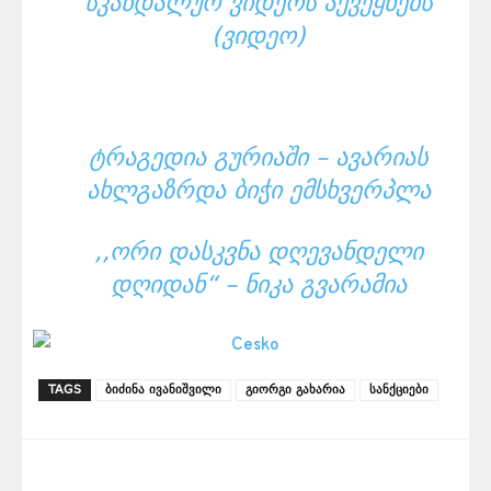
ᲡᲙᲐᲜᲓᲐᲚᲣᲠ ᲕᲘᲓᲔᲝᲡ ᲐᲥᲕᲔᲧᲜᲔᲑᲡ
(ᲕᲘᲓᲔᲝ)
ᲢᲠᲐᲒᲔᲓᲘᲐ ᲒᲣᲠᲘᲐᲨᲘ – ᲐᲕᲐᲠᲘᲐᲡ
ᲐᲮᲚᲒᲐᲖᲠᲓᲐ ᲑᲘᲭᲘ ᲔᲛᲡᲮᲕᲔᲠᲞᲚᲐ
,,ᲝᲠᲘ ᲓᲐᲡᲙᲕᲜᲐ ᲓᲦᲔᲕᲐᲜᲓᲔᲚᲘ
ᲓᲦᲘᲓᲐᲜ“ – ᲜᲘᲙᲐ ᲒᲕᲐᲠᲐᲛᲘᲐ
TAGS
ბიძინა ივანიშვილი
გიორგი გახარია
სანქციები