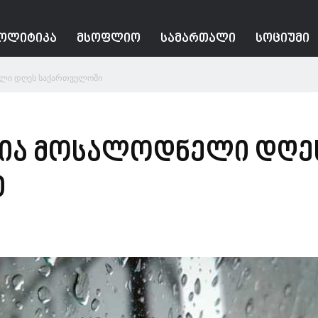
ᲝᲚᲘᲢᲘᲙᲐ
ᲛᲡᲝᲤᲚᲘᲝ
ᲡᲐᲛᲐᲠᲗᲐᲚᲘ
ᲡᲝᲪᲘᲣᲛᲘ
ლი დღეს საქართველოში
ია მოსალოდნელი დღე
ი