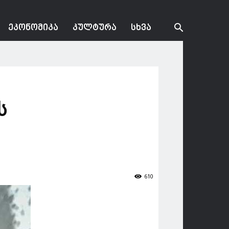
ᲔᲙᲝᲜᲝᲛᲘᲙᲐ
ᲙᲣᲚᲢᲣᲠᲐ
ᲡᲮᲕᲐ
ს
610