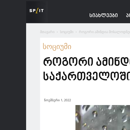
Spacesnews
ᲡᲘᲐᲮᲚᲔᲔᲑᲘ
Პ
მთავარი
სოციუმი
როგორი ამინდია მოსალოდნე
სოციუმი
როგორი ამინდ
საქართველოშ
ნოემბერი 1, 2022