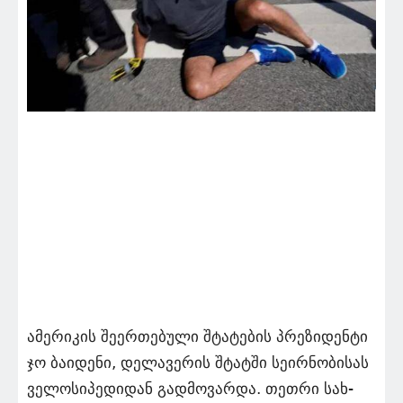
ამე­რი­კის შე­ერ­თე­ბუ­ლი შტა­ტე­ბის პრე­ზი­დენ­ტი
ჯო ბა­ი­დე­ნი, დე­ლა­ვე­რის შტატ­ში სე­ირ­ნო­ბი­სას
ვე­ლო­სი­პე­დი­დან გად­მო­ვარ­და. თეთ­რი სახ­