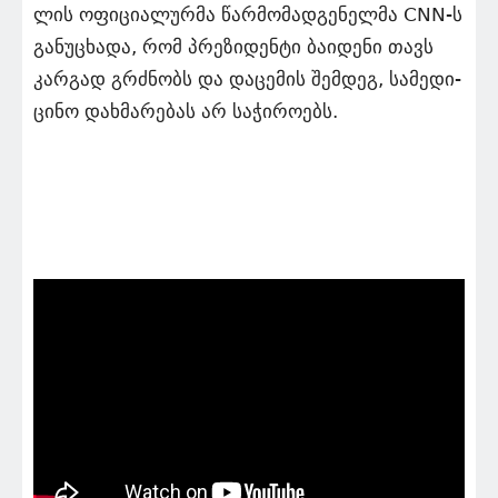
ლის ოფი­ცი­ა­ლურ­მა წარ­მო­მად­გე­ნელ­მა CNN-ს
გა­ნუ­ცხა­და, რომ პრე­ზი­დენ­ტი ბა­ი­დე­ნი თავს
კარ­გად გრძნობს და და­ცე­მის შემ­დეგ, სა­მე­დი­
ცი­ნო დახ­მა­რე­ბას არ სა­ჭი­რო­ებს.