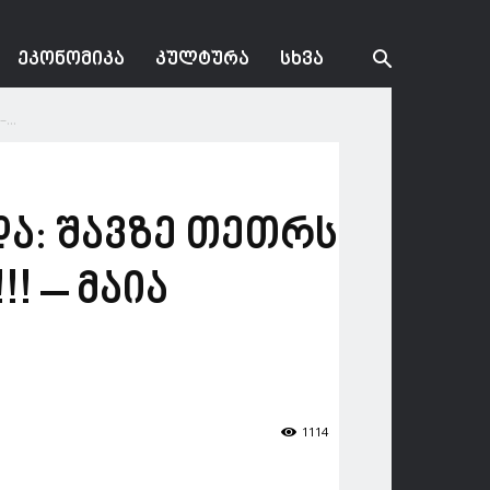
ᲔᲙᲝᲜᲝᲛᲘᲙᲐ
ᲙᲣᲚᲢᲣᲠᲐ
ᲡᲮᲕᲐ
...
ა: შავზე თეთრს
! – მაია
1114