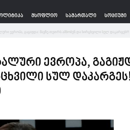
ᲝᲚᲘᲢᲘᲙᲐ
ᲛᲡᲝᲤᲚᲘᲝ
ᲡᲐᲛᲐᲠᲗᲐᲚᲘ
ᲡᲝᲪᲘᲣᲛᲘ
რი ევროპა, გაგიჟდა: შავზე თეთრს ამბობენ და სირცხვილი სულ დაკარგეს!!! –
ალური ევროპა, გაგიჟდ
ცხვილი სულ დაკარგეს!!
ი