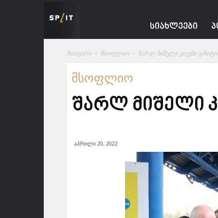
Spacesnews
ᲡᲘᲐᲮᲚᲔᲔᲑᲘ
Პ
მთავარი
მსოფლიო
შარლ მიშელი კიევში ვიზიტი
მსოფლიო
შარლ მიშელი კ
აპრილი 20, 2022