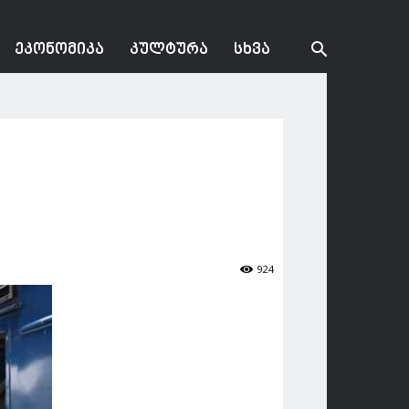
ᲔᲙᲝᲜᲝᲛᲘᲙᲐ
ᲙᲣᲚᲢᲣᲠᲐ
ᲡᲮᲕᲐ
924