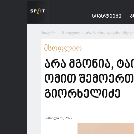
Spacesnews
ᲡᲘᲐᲮᲚᲔᲔᲑᲘ
Პ
მთავარი
მსოფლიო
არა მგონია, ტაივანის მშვიდ
მსოფლიო
არა მგონია, ტ
ომით შემოერთე
გიორხელიძე
აპრილი 18, 2022