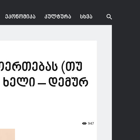
ᲔᲙᲝᲜᲝᲛᲘᲙᲐ
ᲙᲣᲚᲢᲣᲠᲐ
ᲡᲮᲕᲐ
მოერთებას (თუ
 ხელი – დემურ
947