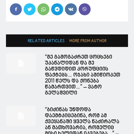
RELATED ARTICLES
MORE FROM AUTHOR
“მე გამოგაძრეთ ცოცხები
უკანალიდან და მე
გაწვდიდით კორუფციის
ფაქტებს… ოჯახი ამიწიოკეთ
2011 წელს და ქონება
წამართვით…” – ვატო
გელაშვილი
“ბიძინას უნდოდა
დაემტკიცებინა, რომ ამ
ქვეყანაში ყველა ნაძირალა
ან მათხოვარია, რომელიც
მისი ხელიდან იკვებება…” –