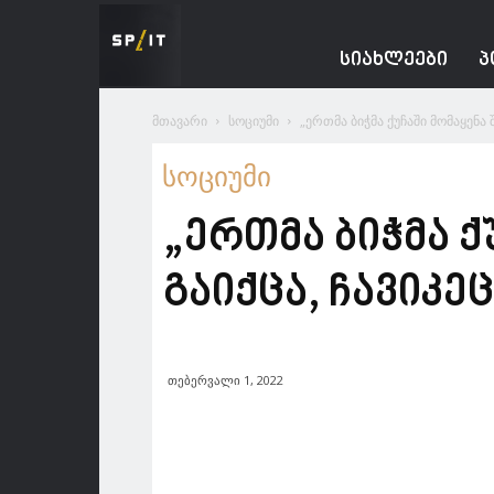
Spacesnews
ᲡᲘᲐᲮᲚᲔᲔᲑᲘ
Პ
მთავარი
სოციუმი
„ერთმა ბიჭმა ქუჩაში მომაყენა 
სოციუმი
„ერთმა ბიჭმა 
გაიქცა, ჩავიკე
თებერვალი 1, 2022