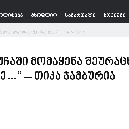
ᲝᲚᲘᲢᲘᲙᲐ
ᲛᲡᲝᲤᲚᲘᲝ
ᲡᲐᲛᲐᲠᲗᲐᲚᲘ
ᲡᲝᲪᲘᲣᲛᲘ
შეურაცხყოფა და გაიქცა, ჩავიკეცე…“ – თიკა ჯამბურია
ქუჩაში მომაყენა შეურა
ცე…“ – თიკა ჯამბურია