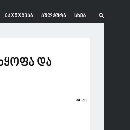
ᲔᲙᲝᲜᲝᲛᲘᲙᲐ
ᲙᲣᲚᲢᲣᲠᲐ
ᲡᲮᲕᲐ
ცხყოფა და
795