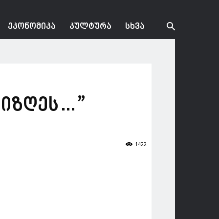
ᲔᲙᲝᲜᲝᲛᲘᲙᲐ
ᲙᲣᲚᲢᲣᲠᲐ
ᲡᲮᲕᲐ
ზიზღეს…”
1422