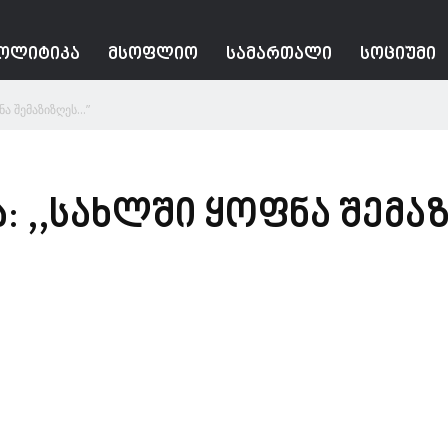
ᲝᲚᲘᲢᲘᲙᲐ
ᲛᲡᲝᲤᲚᲘᲝ
ᲡᲐᲛᲐᲠᲗᲐᲚᲘ
ᲡᲝᲪᲘᲣᲛᲘ
ნა შემაზიზღეს…”
: ,,სახლში ყოფნა შემა