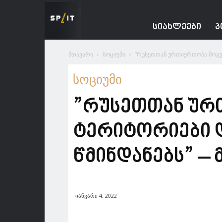
Spacesnews
ᲡᲘᲐᲮᲚᲔᲔᲑᲘ
Პ
მთავარი
სოციუმი
”რუსეთთან ურთიერთობა მოგვა
სოციუმი
”რუსეთთან ურ
ტერიტორიები 
წმინდანებს” –
იანვარი 4, 2022