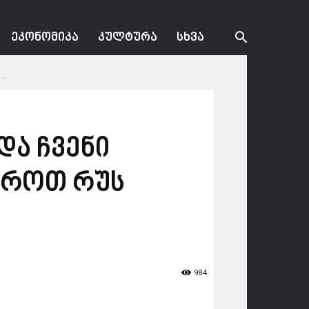
ᲔᲙᲝᲜᲝᲛᲘᲙᲐ
ᲙᲣᲚᲢᲣᲠᲐ
ᲡᲮᲕᲐ
..
ა ჩვენი
დროთ რუს
984