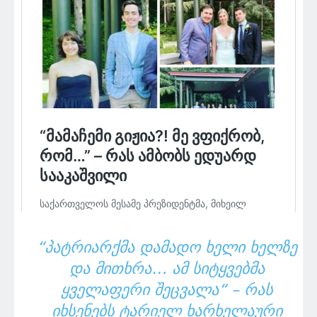
“ᲞᲐᲢᲠᲘᲐᲠᲥᲛᲐ ᲓᲐᲛᲐᲓᲝ ᲮᲔᲚᲘ ᲮᲔᲚᲖᲔ
ᲓᲐ ᲛᲘᲗᲮᲠᲐ… ᲐᲛ ᲡᲘᲢᲧᲕᲔᲑᲛᲐ
ᲧᲕᲔᲚᲐᲤᲔᲠᲘ ᲨᲔᲪᲕᲐᲚᲐ“ – ᲠᲐᲡ
ᲘᲮᲡᲔᲜᲔᲑᲡ ᲢᲐᲠᲘᲔᲚ ᲮᲐᲠᲮᲔᲚᲐᲣᲠᲘ