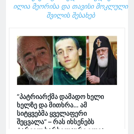
ᲘᲚᲘᲐ ᲛᲔᲝᲠᲘᲡᲐ ᲓᲐ ᲗᲐᲕᲘᲡᲘ ᲛᲝᲙᲚᲣᲚᲘ
ᲨᲕᲘᲚᲘᲡ ᲨᲔᲡᲐᲮᲔᲑ