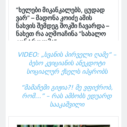
VIDEO: „ᲡᲕᲐᲜᲘᲡ ᲞᲘᲠᲕᲔᲚᲘ ᲦᲐᲛᲔ“ –
ᲑᲔᲡᲝ ᲙᲕᲘᲪᲘᲐᲜᲘᲡ ᲐᲜᲔᲙᲓᲝᲢᲘ
ᲡᲝᲪᲘᲐᲚᲣᲠ ᲥᲡᲔᲚᲡ ᲘᲞᲧᲠᲝᲑᲡ
“ᲛᲐᲛᲐᲩᲔᲛᲘ ᲒᲘᲟᲘᲐ?! ᲛᲔ ᲕᲤᲘᲥᲠᲝᲑ,
ᲠᲝᲛ…” – ᲠᲐᲡ ᲐᲛᲑᲝᲑᲡ ᲔᲓᲣᲐᲠᲓ
ᲡᲐᲐᲙᲐᲨᲕᲘᲚᲘ