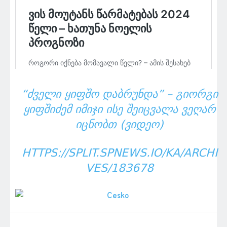
“ᲫᲕᲔᲚᲘ ᲧᲘᲤᲨᲝ ᲓᲐᲑᲠᲣᲜᲓᲐ” – ᲒᲘᲝᲠᲒᲘ
ᲧᲘᲤᲨᲘᲫᲔᲛ ᲘᲛᲘᲯᲘ ᲘᲡᲔ ᲨᲔᲘᲪᲕᲐᲚᲐ ᲕᲔᲦᲐᲠ
ᲘᲪᲜᲝᲑᲗ (ᲕᲘᲓᲔᲝ)
HTTPS://SPLIT.SPNEWS.IO/KA/ARCHI
VES/183678