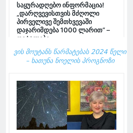
ᲕᲘᲡ ᲛᲝᲣᲢᲐᲜᲡ ᲬᲐᲠᲛᲐᲢᲔᲑᲐᲡ 2024 ᲬᲔᲚᲘ
– ᲮᲐᲗᲣᲜᲐ ᲜᲝᲔᲚᲘᲡ ᲞᲠᲝᲒᲜᲝᲖᲘ