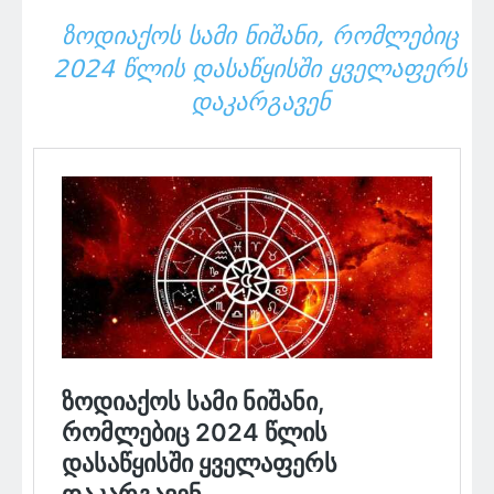
ᲖᲝᲓᲘᲐᲥᲝᲡ ᲡᲐᲛᲘ ᲜᲘᲨᲐᲜᲘ, ᲠᲝᲛᲚᲔᲑᲘᲪ
2024 ᲬᲚᲘᲡ ᲓᲐᲡᲐᲬᲧᲘᲡᲨᲘ ᲧᲕᲔᲚᲐᲤᲔᲠᲡ
ᲓᲐᲙᲐᲠᲒᲐᲕᲔᲜ