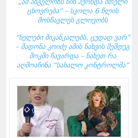
„ᲐᲛ ᲐᲜᲒᲔᲚᲝᲖᲡ ᲬᲘᲜ ᲰᲥᲝᲜᲓᲐ ᲛᲗᲔᲚᲘ
ᲪᲮᲝᲕᲠᲔᲑᲐ“ – ᲡᲙᲝᲚᲐ 6 ᲬᲚᲘᲡ
ᲛᲝᲡᲬᲐᲕᲚᲔᲡ ᲒᲚᲝᲕᲝᲑᲡ
“ᲮᲔᲚᲔᲑᲘ ᲛᲘᲙᲐᲜᲙᲐᲚᲔᲑᲡ, ᲪᲣᲓᲐᲓ ᲕᲐᲠ”
– ᲛᲐᲓᲝᲜᲐ ᲙᲝᲘᲫᲔ ᲐᲛᲘᲡ ᲜᲐᲮᲕᲘᲡ ᲨᲔᲛᲓᲔᲒ
ᲨᲝᲙᲨᲘ ᲩᲐᲕᲐᲠᲓᲐ – ᲜᲐᲮᲔᲗ ᲠᲐ
ᲐᲦᲛᲝᲐᲩᲘᲜᲐ “ᲡᲐᲮᲐᲚᲝ ᲙᲝᲜᲢᲠᲝᲚᲛᲐ”