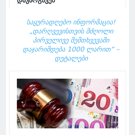
ᲡᲐᲧᲣᲠᲐᲓᲦᲔᲑᲝ ᲘᲜᲤᲝᲠᲛᲐᲪᲘᲐ!
„ᲓᲐᲠᲦᲕᲔᲕᲘᲡᲗᲕᲘᲡ ᲛᲫᲦᲝᲚᲘ
ᲞᲘᲠᲕᲔᲚᲘᲕᲔ ᲨᲔᲛᲗᲮᲕᲔᲕᲐᲨᲘ
ᲓᲐᲯᲐᲠᲘᲛᲓᲔᲑᲐ 1000 ᲚᲐᲠᲘᲗ“ –
ᲓᲔᲢᲐᲚᲔᲑᲘ