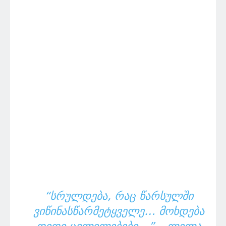
“ᲡᲠᲣᲚᲓᲔᲑᲐ, ᲠᲐᲪ ᲬᲐᲠᲡᲣᲚᲨᲘ
ᲕᲘᲬᲘᲜᲐᲡᲬᲐᲠᲛᲔᲢᲧᲕᲔᲚᲔ… ᲛᲝᲮᲓᲔᲑᲐ