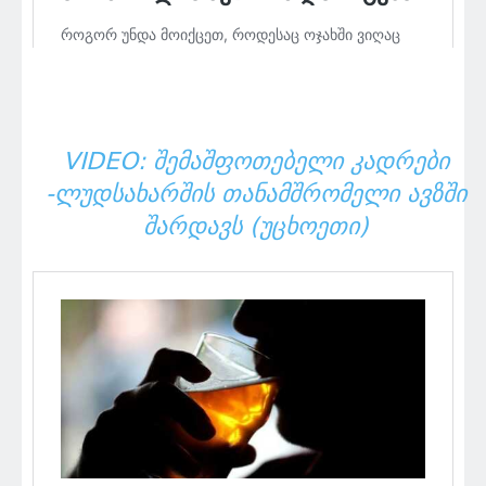
VIDEO: ᲨᲔᲛᲐᲨᲤᲝᲗᲔᲑᲔᲚᲘ ᲙᲐᲓᲠᲔᲑᲘ
-ᲚᲣᲓᲡᲐᲮᲐᲠᲨᲘᲡ ᲗᲐᲜᲐᲛᲨᲠᲝᲛᲔᲚᲘ ᲐᲕᲖᲨᲘ
ᲨᲐᲠᲓᲐᲕᲡ (ᲣᲪᲮᲝᲔᲗᲘ)