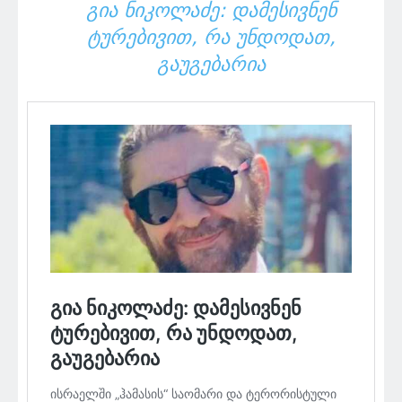
ᲒᲘᲐ ᲜᲘᲙᲝᲚᲐᲫᲔ: ᲓᲐᲛᲔᲡᲘᲕᲜᲔᲜ
ᲢᲣᲠᲔᲑᲘᲕᲘᲗ, ᲠᲐ ᲣᲜᲓᲝᲓᲐᲗ,
ᲒᲐᲣᲒᲔᲑᲐᲠᲘᲐ