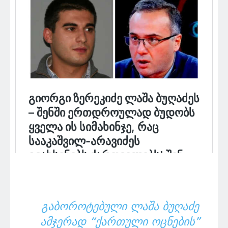
ᲒᲐᲑᲝᲠᲝᲢᲔᲑᲣᲚᲘ ᲚᲐᲨᲐ ᲑᲣᲦᲐᲫᲔ
ᲐᲛᲯᲔᲠᲐᲓ “ᲥᲐᲠᲗᲣᲚᲘ ᲝᲪᲜᲔᲑᲘᲡ”