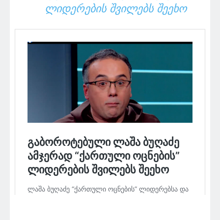
ᲚᲘᲓᲔᲠᲔᲑᲘᲡ ᲨᲕᲘᲚᲔᲑᲡ ᲨᲔᲔᲮᲝ