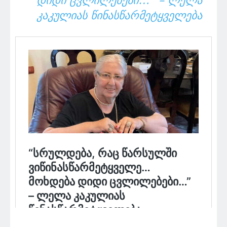
ᲓᲘᲓᲘ ᲪᲕᲚᲘᲚᲔᲑᲔᲑᲘ…” – ᲚᲔᲚᲐ
ᲙᲐᲙᲣᲚᲘᲐᲡ ᲬᲘᲜᲐᲡᲬᲐᲠᲛᲔᲢᲧᲕᲔᲚᲔᲑᲐ