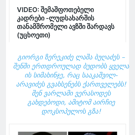
ᲒᲘᲝᲠᲒᲘ ᲖᲔᲠᲔᲙᲘᲫᲔ ᲚᲐᲨᲐ ᲑᲣᲦᲐᲫᲔᲡ –
ᲨᲔᲜᲨᲘ ᲔᲠᲗᲓᲠᲝᲣᲚᲐᲓ ᲑᲣᲓᲝᲑᲡ ᲧᲕᲔᲚᲐ
ᲘᲡ ᲡᲘᲛᲐᲮᲘᲜᲯᲔ, ᲠᲐᲪ ᲡᲐᲐᲙᲐᲨᲕᲘᲚ-
ᲐᲠᲐᲕᲘᲫᲔᲡ ᲒᲕᲐᲮᲡᲔᲜᲔᲑᲡ ᲥᲐᲠᲗᲕᲔᲚᲔᲑᲡ!
ᲨᲔᲜ ᲕᲐᲠᲚᲐᲛᲘ ᲕᲔᲠᲐᲡᲝᲓᲔᲡ
ᲒᲐᲮᲓᲔᲑᲝᲓᲘ, ᲐᲛᲘᲢᲝᲛ ᲐᲘᲠᲩᲘᲔ
ᲓᲝᲙᲡᲝᲞᲣᲚᲝᲡ ᲒᲖᲐ!