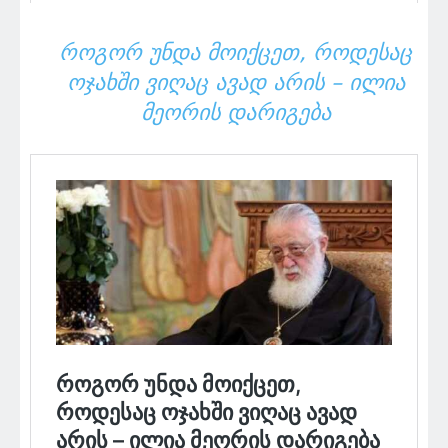
ᲠᲝᲒᲝᲠ ᲣᲜᲓᲐ ᲛᲝᲘᲥᲪᲔᲗ, ᲠᲝᲓᲔᲡᲐᲪ
ᲝᲯᲐᲮᲨᲘ ᲕᲘᲦᲐᲪ ᲐᲕᲐᲓ ᲐᲠᲘᲡ – ᲘᲚᲘᲐ
ᲛᲔᲝᲠᲘᲡ ᲓᲐᲠᲘᲒᲔᲑᲐ