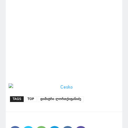
TAGS
TOP
დიმიტრი ლორთქიფანიძე