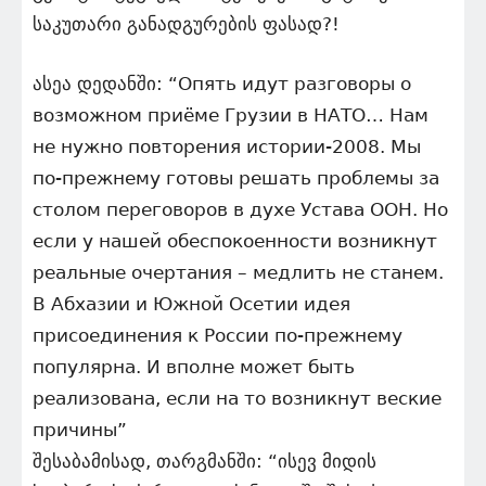
საკუთარი განადგურების ფასად?!
ასეა დედანში: “Опять идут разговоры о
возможном приёме Грузии в НАТО… Нам
не нужно повторения истории-2008. Мы
по-прежнему готовы решать проблемы за
столом переговоров в духе Устава ООН. Но
если у нашей обеспокоенности возникнут
реальные очертания – медлить не станем.
В Абхазии и Южной Осетии идея
присоединения к России по-прежнему
популярна. И вполне может быть
реализована, если на то возникнут веские
причины”
შესაბამისად, თარგმანში: “ისევ მიდის