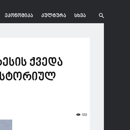
ᲔᲙᲝᲜᲝᲛᲘᲙᲐ
ᲙᲣᲚᲢᲣᲠᲐ
ᲡᲮᲕᲐ
ესის ქვედა
 ისტორიულ
553