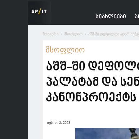
Spacesnews
ᲡᲘᲐᲮᲚᲔᲔᲑᲘ
Პ
მთავარი
მსოფლიო
აშშ-ში დეფოლტი აღარ იქნებ
მსოფლიო
აშშ-ში დეფოლტ
პალატამ და სე
კანონპროექტს
ივნისი 2, 2023