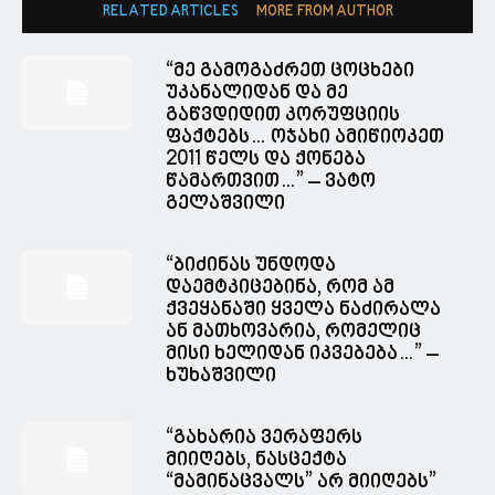
RELATED ARTICLES
MORE FROM AUTHOR
“მე გამოგაძრეთ ცოცხები
უკანალიდან და მე
გაწვდიდით კორუფციის
ფაქტებს… ოჯახი ამიწიოკეთ
2011 წელს და ქონება
წამართვით…” – ვატო
გელაშვილი
“ბიძინას უნდოდა
დაემტკიცებინა, რომ ამ
ქვეყანაში ყველა ნაძირალა
ან მათხოვარია, რომელიც
მისი ხელიდან იკვებება…” –
ხუხაშვილი
“გახარია ვერაფერს
მიიღებს, ნასცექტა
“მამინაცვალს” არ მიიღებს”