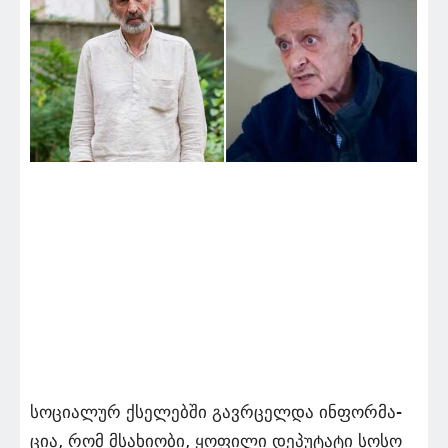
სო­ცი­ა­ლურ ქსე­ლებ­ში გავ­რცელ­და ინ­ფორ­მა­
ცია, რომ მსა­ხი­ო­ბი, ყო­ფი­ლი დე­პუ­ტა­ტი სოსო