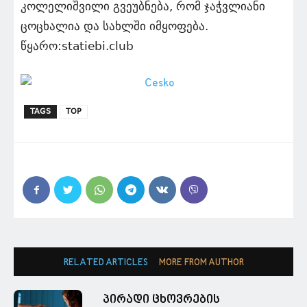
კო­ლე­ლიშ­ვი­ლი გვე­უბ­ნე­ბა, რომ ჯაჭვლი­ა­ნი
ცო­ცხა­ლია და სახ­ლში იმ­ყო­ფე­ბა.
წყარო:statiebi.club
TAGS
TOP
RELATED ARTICLES
MORE FROM AUTHOR
პირადი ცხოვრების