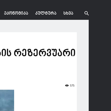
ᲔᲙᲝᲜᲝᲛᲘᲙᲐ
ᲙᲣᲚᲢᲣᲠᲐ
ᲡᲮᲕᲐ
ბის რეზერვუარი
575