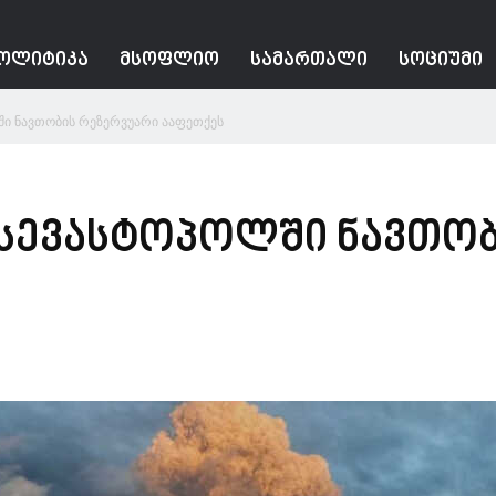
ᲝᲚᲘᲢᲘᲙᲐ
ᲛᲡᲝᲤᲚᲘᲝ
ᲡᲐᲛᲐᲠᲗᲐᲚᲘ
ᲡᲝᲪᲘᲣᲛᲘ
ი ნავთობის რეზერვუარი ააფეთქეს
 სევასტოპოლში ნავთო