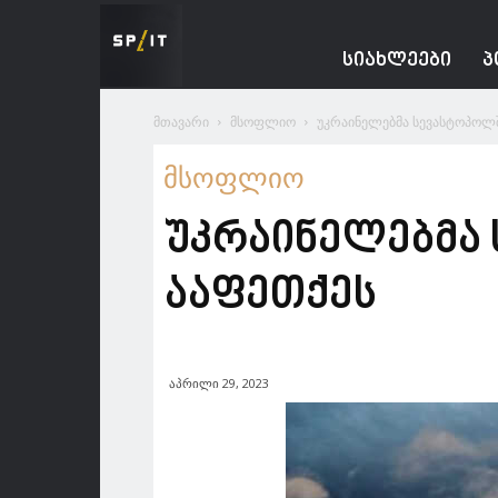
Spacesnews
ᲡᲘᲐᲮᲚᲔᲔᲑᲘ
Პ
მთავარი
მსოფლიო
უკრაინელებმა სევასტოპოლშ
მსოფლიო
უკრაინელებმა
ააფეთქეს
აპრილი 29, 2023